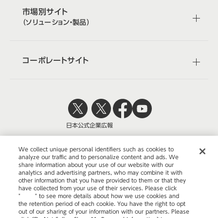
市場別サイト
（ソリューション・製品）
コーポレートサイト
日本公式
企業広報
We collect unique personal identifiers such as cookies to
analyze our traffic and to personalize content and ads. We
share information about your use of our website with our
株式会社オカムラ
analytics and advertising partners, who may combine it with
other information that you have provided to them or that they
have collected from your use of their services. Please click
"
here
" to see more details about how we use cookies and
the retention period of each cookie. You have the right to opt
ウェブサイトのご利用について
out of our sharing of your information with our partners. Please