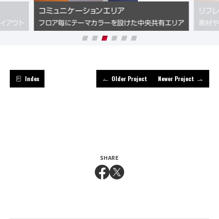
コミュニケーションエリア
リフレ
イアウト
フロア毎にテーマカラーを設けた中央共有エリア
素材や
Index
Older Project
Newer Project
SHARE