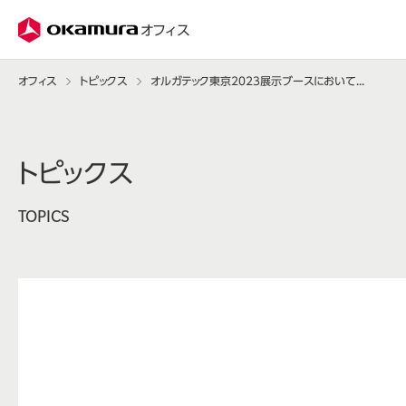
株式会社オカムラ
オフィス
オフィス
トピックス
オルガテック東京2023展示ブースにおいて「カーボン・オフセット」を実施。～脱炭素社会に向けた新しい展示会の出展の形をデザイン～
トピックス
TOPICS