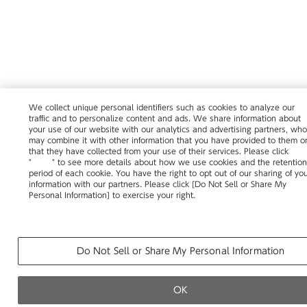
We collect unique personal identifiers such as cookies to analyze our
traffic and to personalize content and ads. We share information about
your use of our website with our analytics and advertising partners, wh
may combine it with other information that you have provided to them o
that they have collected from your use of their services. Please click
"
here
" to see more details about how we use cookies and the retentio
period of each cookie. You have the right to opt out of our sharing of yo
information with our partners. Please click [Do Not Sell or Share My
Personal Information] to exercise your right.
Privacy Policy
Change your sell or share preference
Do Not Sell or Share My Personal Information
OK
カタログ
移転・改装など空間づくりのご相談
製品の使い方・その