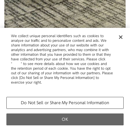
We collect unique personal identifiers such as cookies to
analyze our traffic and to personalize content and ads. We
share information about your use of our website with our
analytics and advertising partners, who may combine it with
other information that you have provided to them or that they
have collected from your use of their services. Please click
"
here
" to see more details about how we use cookies and
the retention period of each cookie. You have the right to opt
out of our sharing of your information with our partners. Please
click [Do Not Sell or Share My Personal Information] to
exercise your right.
Privacy Policy
Change your sell or share preference
Do Not Sell or Share My Personal Information
OK
カタログ
移転・改装など空間づくりのご相談
製品の使い方・その他お問い合わせ