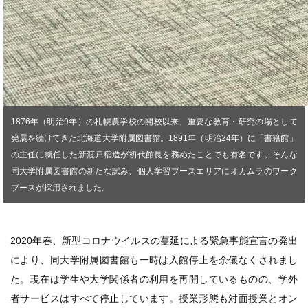
1876年（明治9年）の札幌農学校の開校以来、重要な教育・研究の場として
発展を続けてきた北海道大学附属図書館。1891年（明治24年）に「書籍館」
の主任に就任した新渡戸稲造が初代館長を務めたことでも有名です。そんな
同大学附属図書館の新たな試み、個人学習ブースエリアにオカムラのワーク
ブースが採用されました。
2020年春、新型コロナウイルスの蔓延による緊急事態宣言の発出
により、同大学附属図書館も一時は入館停止を余儀なくされまし
た。現在は学生や大学関係者の利用を再開しているものの、学外
者サービスはすべて停止しています。授業形態も対面授業とオン