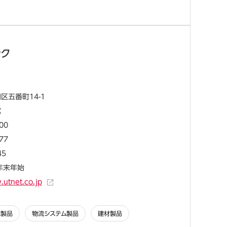
ック
区五番町14-1
館
00
77
45
・年末年始
.utnet.co.jp
境製品
物流システム製品
建材製品