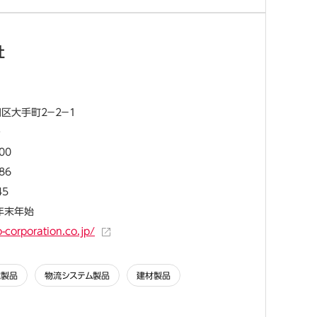
社
区大手町2－2－1
ル
00
86
45
・年末年始
o-corporation.co.jp/
境製品
物流システム製品
建材製品