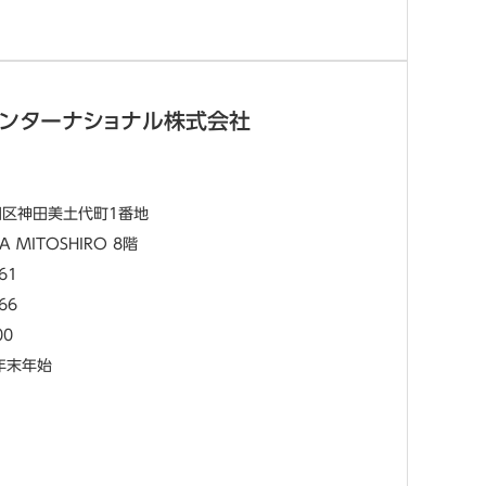
インターナショナル株式会社
田区神田美土代町1番地
A MITOSHIRO 8階
61
66
00
・年末年始