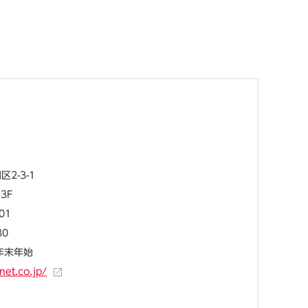
2-3-1
3F
01
30
・年末年始
net.co.jp/