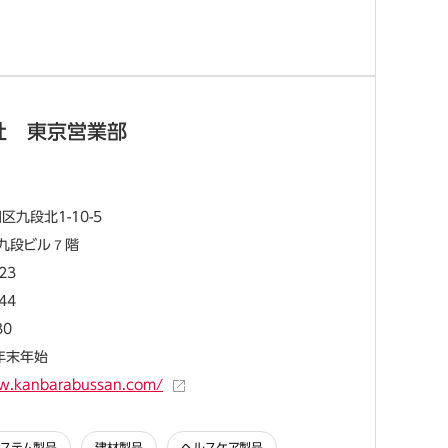
社 東京営業部
九段北1-10-5
九段ビル７階
23
44
30
・年末年始
w.kanbarabussan.com/
ステム製品
建材製品
ヘルスケア製品