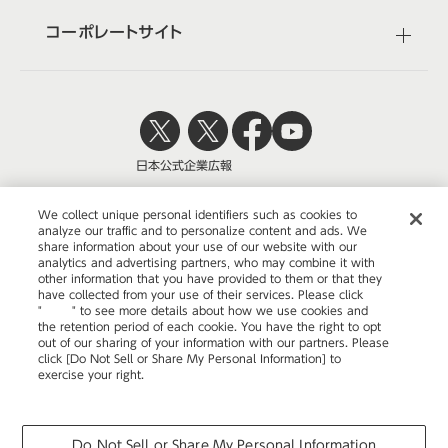
コーポレートサイト
日本公式
企業広報
We collect unique personal identifiers such as cookies to
analyze our traffic and to personalize content and ads. We
share information about your use of our website with our
株式会社オカムラ
analytics and advertising partners, who may combine it with
other information that you have provided to them or that they
have collected from your use of their services. Please click
"
here
" to see more details about how we use cookies and
the retention period of each cookie. You have the right to opt
ウェブサイトのご利用について
out of our sharing of your information with our partners. Please
click [Do Not Sell or Share My Personal Information] to
プライバシーポリシー
exercise your right.
Privacy Policy
Change your sell or share preference
COPYRIGHT © OKAMURA CORPORATION. ALL RIGHTS RESERVED.
Do Not Sell or Share My Personal Information