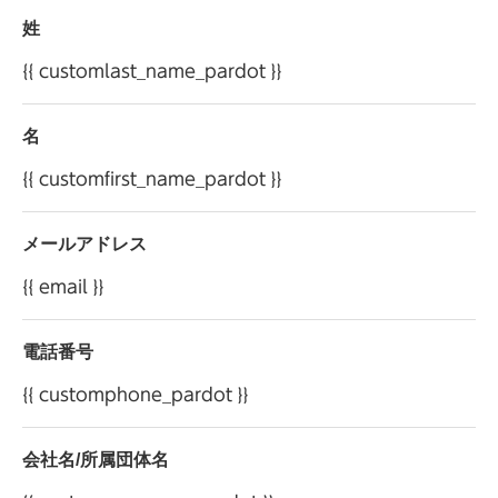
法令に基づく場合以外に、ご本人の同意を得ることな
姓
く第三者に提供することはありません。ただし、当社
は、本サイトの提供にかかる業務または利用目的の
{{ customlast_name_pardot }}
遂行にかかる業務を個人情報保護方針に基づき選定
した第三者（以下「委託先」といいます）へ委託する場
名
合があり、当該委託先へお客様の個人情報を預託・開
{{ customfirst_name_pardot }}
示する場合がございます。
当社は、お客様から自らに関する個人情報の開示等
メールアドレス
を求められた場合には、遅滞なくその調査を行い、特
別な理由のない限りこれに応じます。「開示等の求め」
{{ email }}
に応じる手続きについては、当社お客様相談室へお
申し出ください。
電話番号
個人情報保護方針については、
こちら
をご確認
{{ customphone_pardot }}
ください。
会社名/所属団体名
株式会社 オカムラ お客様相談室 電話：0120-