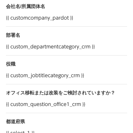
会社名/所属団体名
株式会社 オカムラ お客様相談室 電話：0120-
{{ customcompany_pardot }}
81-9060
株式会社 オカムラ 個人情報管理責任者
部署名
{{ custom_departmentcategory_crm }}
役職
{{ custom_jobtitlecategory_crm }}
オフィス移転または改装をご検討されていますか？
{{ custom_question_office1_crm }}
都道府県
{{ select_1 }}