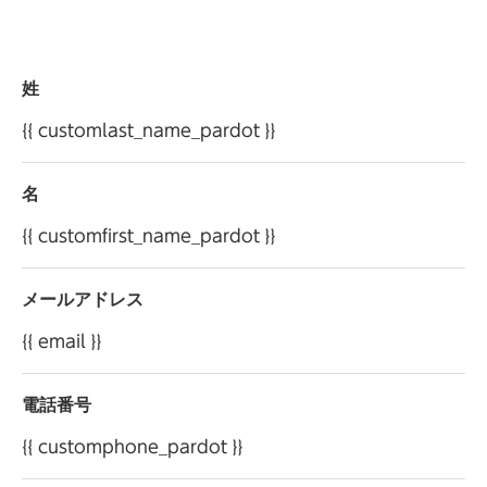
・お客様のお問合せ、ご要望へのご対応
当社は、保有するお客様の個人情報を適切に管理し、
法令に基づく場合以外に、ご本人の同意を得ることな
姓
く第三者に提供することはありません。ただし、当社
は、本サイトの提供にかかる業務または利用目的の
{{ customlast_name_pardot }}
遂行にかかる業務を個人情報保護方針に基づき選定
した第三者（以下「委託先」といいます）へ委託する場
名
合があり、当該委託先へお客様の個人情報を預託・開
{{ customfirst_name_pardot }}
示する場合がございます。
当社は、お客様から自らに関する個人情報の開示等
メールアドレス
を求められた場合には、遅滞なくその調査を行い、特
別な理由のない限りこれに応じます。「開示等の求め」
{{ email }}
に応じる手続きについては、当社お客様相談室へお
申し出ください。
電話番号
個人情報保護方針については、
こちら
をご確認
{{ customphone_pardot }}
ください。