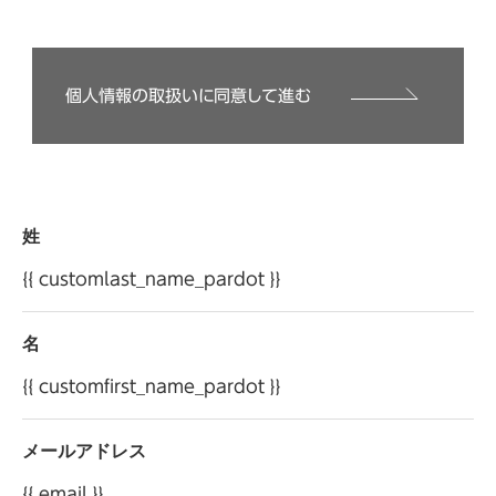
・商品、サービス、イベント、セミナー、キャンペーンの
広告、ご案内、ご提供（各サイトの利用履歴等の分析
結果に基づくものを含みます）
個人情報の取扱いに同意して進む
・イベント、セミナー、キャンペーンの運営管理
・お客様のお問合せ、ご要望へのご対応
当社は、保有するお客様の個人情報を適切に管理し、
法令に基づく場合以外に、ご本人の同意を得ることな
姓
く第三者に提供することはありません。ただし、当社
は、本サイトの提供にかかる業務または利用目的の
{{ customlast_name_pardot }}
遂行にかかる業務を個人情報保護方針に基づき選定
した第三者（以下「委託先」といいます）へ委託する場
名
合があり、当該委託先へお客様の個人情報を預託・開
{{ customfirst_name_pardot }}
示する場合がございます。
当社は、お客様から自らに関する個人情報の開示等
メールアドレス
を求められた場合には、遅滞なくその調査を行い、特
別な理由のない限りこれに応じます。「開示等の求め」
{{ email }}