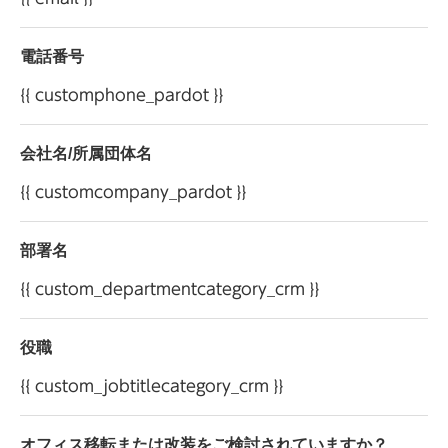
に応じる手続きについては、当社お客様相談室へお
申し出ください。
電話番号
個人情報保護方針については、
こちら
をご確認
{{ customphone_pardot }}
ください。
会社名/所属団体名
株式会社 オカムラ お客様相談室 電話：0120-
{{ customcompany_pardot }}
81-9060
株式会社 オカムラ 個人情報管理責任者
部署名
{{ custom_departmentcategory_crm }}
役職
{{ custom_jobtitlecategory_crm }}
オフィス移転または改装をご検討されていますか？