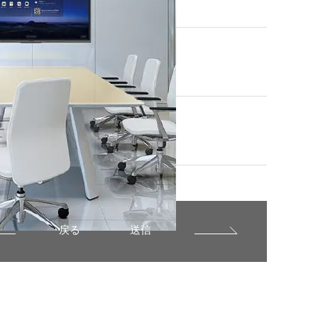
m_question_office1_crm }}
1 }}
ンロードの目的を教えてください。
 }}
戻る
送信