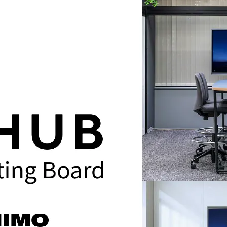
意して進む」ボタンをクリックしてください。
メールア
電話番号
会社名/
部署名
ルアドレス
番号
役職
オフィス
名/所属団体名