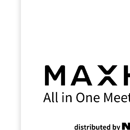
に同
お悩みはありませんか？MAXHUBミーティング
ボードは、会議に必要なハードウェア、ソフトウェ
アをすべて搭載したオールインワンタイプのミー
姓
ティングボードです。「WEB会議」「プレゼンテー
ション」「ホワイトボード」の3つの機能がリモート
参加者との円滑なコミュニケーションを実現しま
名
す。
メー
こんな方におすすめ！
WEB会議の準備に手間がかか
電話
っている方
WEBカメラ・マイクなど複数の
会社
ツールの管理が大変な方