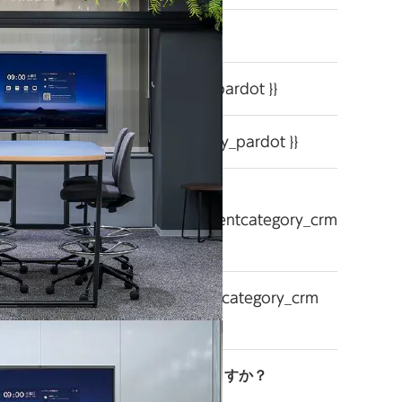
ドレス
{{ email }}
{{ customphone_pardot }}
所属団体名
{{ customcompany_pardot }}
{{
custom_departmentcategory_crm
}}
{{ custom_jobtitlecategory_crm
}}
移転または改装をご検討されていますか？