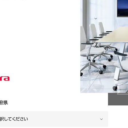
{{ custo
名
都道府県
{{ select_
資料ダウ
{{ radio_1
ィス移転または改装をご検討されていますか？
在検討中
1年以内に検討予定
年以内に検討予定
未定
に実施済み
府県