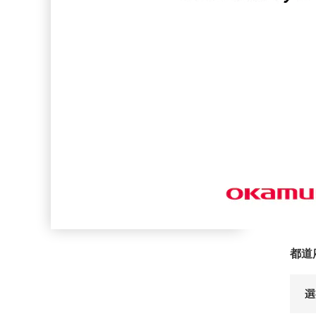
WEB会議でハウリングが気にな
る方
部署
役職
オフ
現
3
既
都道