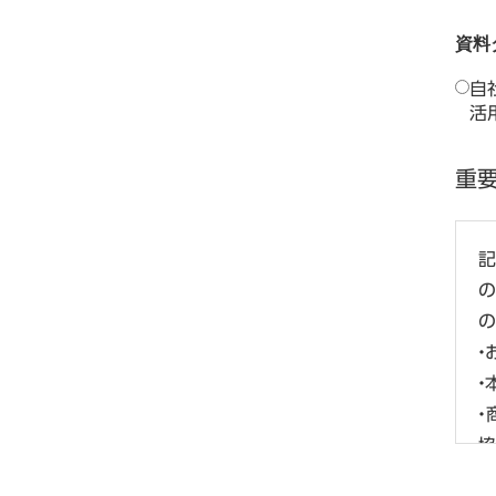
資料
自
活
重要
記
の
・
・
・
協
・