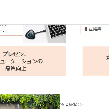
{{ customlast_name_pardot }}
{{ customfirst_name_pardot }}