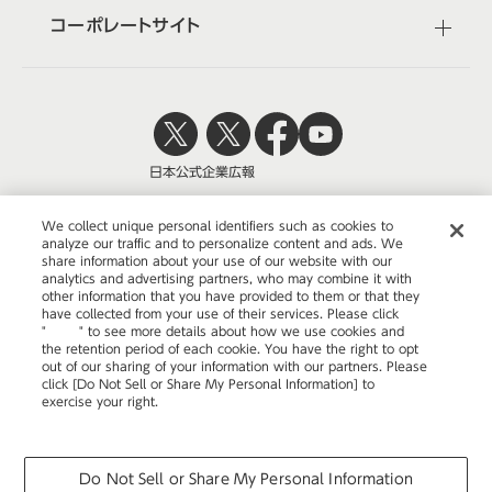
コーポレートサイト
日本公式
企業広報
We collect unique personal identifiers such as cookies to
analyze our traffic and to personalize content and ads. We
share information about your use of our website with our
株式会社オカムラ
analytics and advertising partners, who may combine it with
other information that you have provided to them or that they
have collected from your use of their services. Please click
"
here
" to see more details about how we use cookies and
the retention period of each cookie. You have the right to opt
ウェブサイトのご利用について
out of our sharing of your information with our partners. Please
click [Do Not Sell or Share My Personal Information] to
プライバシーポリシー
exercise your right.
Privacy Policy
Change your sell or share preference
COPYRIGHT © OKAMURA CORPORATION. ALL RIGHTS RESERVED.
Do Not Sell or Share My Personal Information