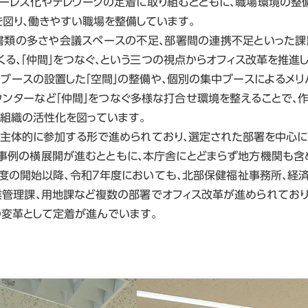
パーレス化やテレワークの定着に取り組むとともに、職場環境の
図り、働きやすい職場を整備しています。
類の多さや会議スペースの不足、部署間の連携不足といった課題
くる、「仲間」をつなぐ、という三つの視点からオフィス改革を推進し
ブースの設置した「空間」の整備や、個別の集中ブースによるメリ
ウンターなど「仲間」をつなぐ多様な打合せ環境を整えることで、
と組織の活性化を図っています。
主体的に参加する形で進められており、選定された部署を中心に
た事例の横展開が進むとともに、本庁舎にとどまらず地方機関も含
度の開始以降、令和7年度においても、北部保健福祉事務所、経
業管理課、用地課など複数の部署でオフィス改革が進められてお
の変革として定着が進んでいます。