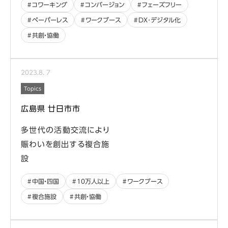
コワーキング
コンバージョン
フェーズフリー
ペーパーレス
ワークブース
DX･デジタル化
共創・協働
2023
.
8
.
7
Topics
広島県 廿日市市
多世代の活動交流により
賑わいを創出する複合施
設
中国・四国
10万人以上
ワークブース
複合施設
共創・協働