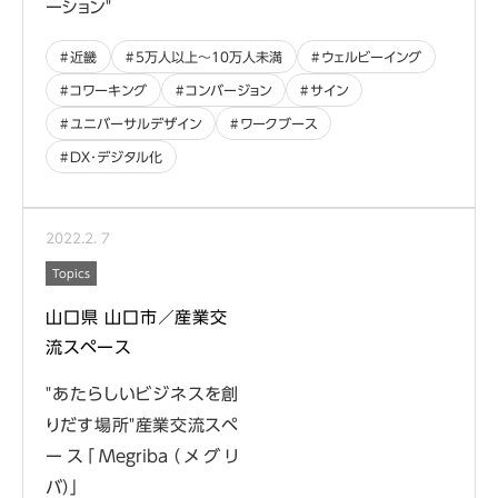
ーション"
近畿
5万人以上〜10万人未満
ウェルビーイング
コワーキング
コンバージョン
サイン
ユニバーサルデザイン
ワークブース
DX･デジタル化
2022
.
2
.
7
Topics
山口県 山口市／産業交
流スペース
"あたらしいビジネスを創
りだす場所"産業交流スペ
ース「Megriba（メグリ
バ）」