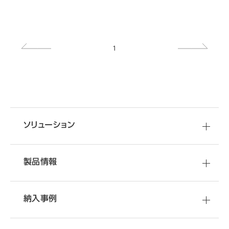
<
>
1
移転・改装など
資料
ダウンロード
お問い合わせ
空間づくりのご相談
オフィスづくりに役立つ
お困りごとに関する
ご相談はこちらから
ソリューション
さまざまな情報をご提供しています
オフィス移転・改善のことなら
オカムラへ
製品情報
納入事例