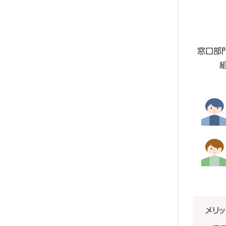
窓口部
メリッ