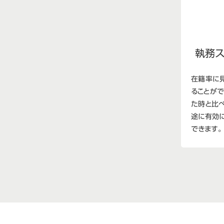
執務
在籍率に
ることが
た時と比
途に有効
できます。