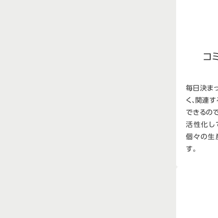
コ
毎日決ま
く、関連
できるの
活性化し
個々の生
す。