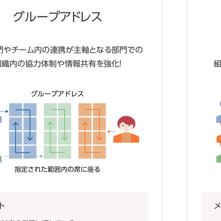
グループアドレス
門やチーム内の連携が
主軸となる部門での
組織内の協力体制や情報共有を強化！
ト
メ