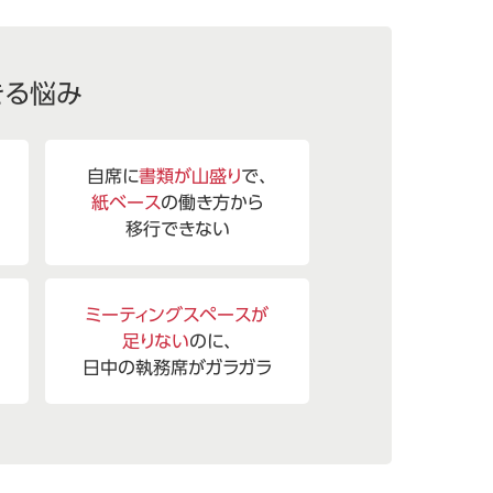
きる悩み
自席に
書類が山盛り
で、
紙ベース
の働き方から
移行できない
ミーティングスペースが
足りない
のに、
日中の執務席がガラガラ