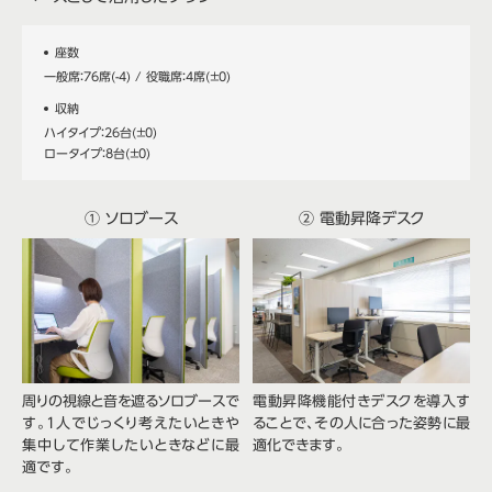
座数
一般席：76席(-4) / 役職席：4席(±0)
収納
ハイタイプ：26台(±0)
ロータイプ：8台(±0)
① ソロブース
② 電動昇降デスク
周りの視線と音を遮るソロブースで
電動昇降機能付きデスクを導入す
す。1人でじっくり考えたいときや
ることで、その人に合った姿勢に最
集中して作業したいときなどに最
適化できます。
適です。