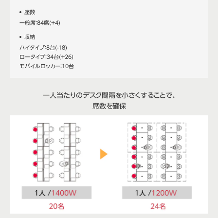
座数
一般席：84席(+4)
収納
ハイタイプ：8台(-18)
ロータイプ：34台(+26)
モバイルロッカー：10台
一人当たりのデスク間隔を小さくすることで、
席数を確保