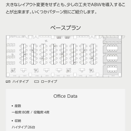
大きなレイアウト変更をせずとも、少しの工夫でABWを導入するこ
とが出来ます。いくつかパターン別にご紹介します。
ベースプラン
Office Data
座数
一般席：80席 / 役職席：4席
収納
ハイタイプ：26台