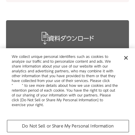
資料ダウンロード
We collect unique personal identifiers such as cookies to
analyze our traffic and to personalize content and ads. We
share information about your use of our website with our
analytics and advertising partners, who may combine it with
other information that you have provided to them or that they
have collected from your use of their services. Please click
"
here
" to see more details about how we use cookies and the
retention period of each cookie. You have the right to opt out
of our sharing of your information with our partners. Please
click [Do Not Sell or Share My Personal Information] to
exercise your right.
Privacy Policy
Change your sell or share preference
自治体向けABW導入ガイド
ページメニュー
Do Not Sell or Share My Personal Information