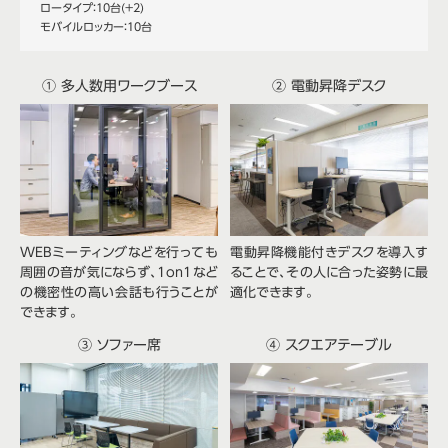
ロータイプ：10台(+2)
モバイルロッカー：10台
① 多人数用ワークブース
② 電動昇降デスク
WEBミーティングなどを行っても
電動昇降機能付きデスクを導入す
周囲の音が気にならず、1on1など
ることで、その人に合った姿勢に最
の機密性の高い会話も行うことが
適化できます。
できます。
③ ソファー席
④ スクエアテーブル