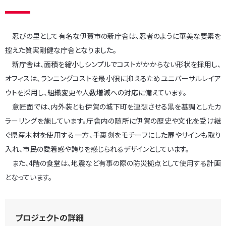
忍びの里として有名な伊賀市の新庁舎は、忍者のように華美な要素を
控えた質実剛健な庁舎となりました。
新庁舎は、面積を縮小しシンプルでコストがかからない形状を採用し、
オフィスは、ランニングコストを最小限に抑えるためユニバーサルレイア
ウトを採用し、組織変更や人数増減への対応に備えています。
意匠面では、内外装とも伊賀の城下町を連想させる黒を基調としたカ
ラーリングを施しています。庁舎内の随所に伊賀の歴史や文化を受け継
ぐ県産木材を使用する一方、手裏剣をモチーフにした扉やサインも取り
入れ、市民の愛着感や誇りを感じられるデザインとしています。
また、4階の食堂は、地震など有事の際の防災拠点として使用する計画
となっています。
プロジェクトの詳細