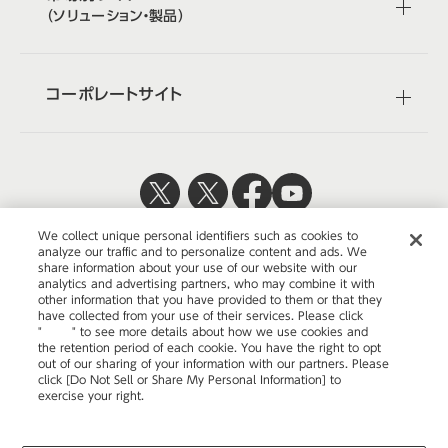
（ソリューション・製品）
コーポレートサイト
日本公式
企業広報
We collect unique personal identifiers such as cookies to
analyze our traffic and to personalize content and ads. We
share information about your use of our website with our
analytics and advertising partners, who may combine it with
other information that you have provided to them or that they
have collected from your use of their services. Please click
"
here
" to see more details about how we use cookies and
the retention period of each cookie. You have the right to opt
out of our sharing of your information with our partners. Please
ウェブサイトのご利用について
click [Do Not Sell or Share My Personal Information] to
exercise your right.
プライバシーポリシー
Privacy Policy
Change your sell or share preference