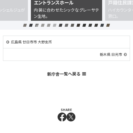
エントランスホール
戸籍住民課
ンシェルジュが
内装に合わせたシックなグレーサテ
ハイカウンタ
ン生地。
窓口。
広島県 廿日市市 大野支所
栃木県 日光市
一覧へ戻る
新庁舎
SHARE