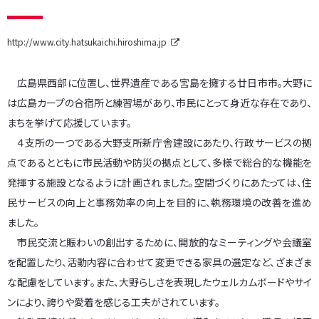
http://www.city.hatsukaichi.hiroshima.jp
広島県西部に位置し、世界遺産である宮島を擁する廿日市市。大野に
は広島カープの合宿所と練習場があり、市民にとって身近な存在であり、
まちを挙げて応援しています。
４支所の一つである大野支所新庁舎建設にあたり、行政サービスの拠
点であるとともに市民活動や防災の拠点として、多様で総合的な機能を
発揮する施設となるように計画されました。空間づくりにあたっては、住
民サービスの向上と事務効率の向上を目的に、執務環境の改善を進め
ました。
市民交流と賑わいの創出するために、開放的なミーティングや会議室
を配置したり、活動内容に合わせて変更できる家具の選定など、ざまざま
な配慮をしています。また、大野らしさを表現したウェルカムボードやサイ
ンにより、誇りや愛着を感じる工夫がされています。