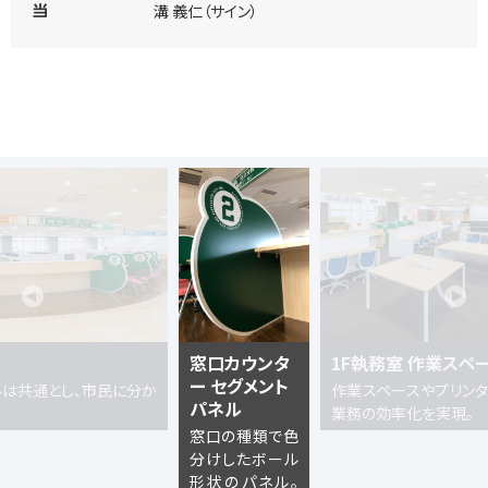
溝 義仁（サイン）
当
窓口カウンタ
1F執務室 作業スペ
ー セグメント
ルは共通とし、市民に分か
作業スペースやプリンタ
パネル
業務の効率化を実現。
窓口の種類で色
分けしたボール
形状のパネル。