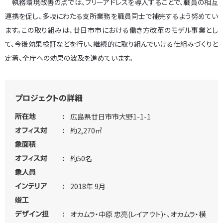
執務環境改善の点では、フリーアドレスを導入することで、職員の相互
連携を促し、多岐にわたる支所業務を職員同士で補完するよう努めてい
ます。この取り組みは、廿日市市における働き方改革のモデル事業とし
て、今後効果検証などを行い、継続的に取り組んでいける仕組みづくりと
定着、全庁への効果の波及を進めています。
プロジェクトの詳細
広島県廿日市市大野1-1-1
所在地
約2,270㎡
オフィス対
象面積
約50名
オフィス対
象人員
2018年 9月
インテリア
竣工
オカムラ・中原 忠亮(レイアウト)・、オカムラ・横
デザイン担