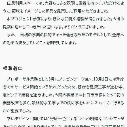
住民利用スペースは、大野らしさを表現し愛着を持っていただけるよ
うに、野球をイメージした家具を提案し、ご採用いただきました。
本プロジェクト参画により、新たな知見や経験が得られました。今後の
提案に活かしていきたいと思います。ありがとうございました。
また、 当初の事業の目的であった働き方改革のモデルとして、全庁へ
の効果の波及していくことを期待しています。
横溝 義仁
プロポーザル業務として5月にプレゼンテーション、10月1日には新庁
舎でのサービス開始という流れだったため、新庁舎建築工事が進む中、
急ピッチで業務を進めました。今回の事業では廿日市市様にとって初の
業務改革も多く、最終的な工事までの決め事をいかにスムーズに行える
かが重要でした。
幸いデザインに関しては“野球一色にする”という明確なコンセプトが
あったため迷いはありませんでした。背番号をモチーフにした窓口番号や