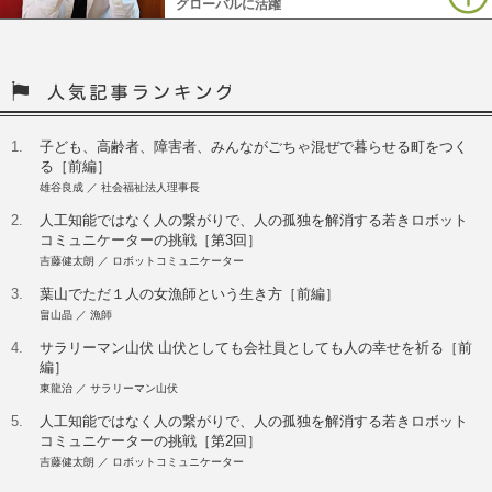
グローバルに活躍
1.
子ども、高齢者、障害者、みんながごちゃ混ぜで暮らせる町をつく
る［前編］
雄谷良成 ／ 社会福祉法人理事長
2.
人工知能ではなく人の繋がりで、人の孤独を解消する若きロボット
コミュニケーターの挑戦［第3回］
吉藤健太朗 ／ ロボットコミュニケーター
3.
葉山でただ１人の女漁師という生き方［前編］
畠山晶 ／ 漁師
4.
サラリーマン山伏 山伏としても会社員としても人の幸せを祈る［前
編］
東龍治 ／ サラリーマン山伏
5.
人工知能ではなく人の繋がりで、人の孤独を解消する若きロボット
コミュニケーターの挑戦［第2回］
吉藤健太朗 ／ ロボットコミュニケーター