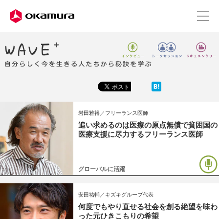
岩田雅裕／フリーランス医師
追い求めるのは医療の原点無償で貧困国の
医療支援に尽力するフリーランス医師
グローバルに活躍
安田祐輔／キズキグループ代表
何度でもやり直せる社会を創る絶望を味わ
った元ひきこもりの希望