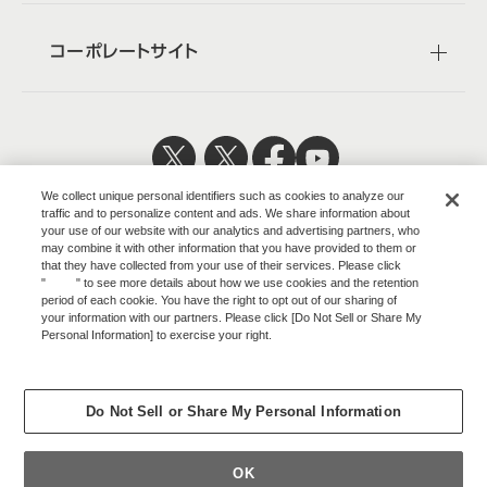
コーポレートサイト
日本公式
企業広報
We collect unique personal identifiers such as cookies to analyze our
traffic and to personalize content and ads. We share information about
your use of our website with our analytics and advertising partners, who
may combine it with other information that you have provided to them or
that they have collected from your use of their services. Please click
"
here
" to see more details about how we use cookies and the retention
株式会社オカムラ
period of each cookie. You have the right to opt out of our sharing of
your information with our partners. Please click [Do Not Sell or Share My
Personal Information] to exercise your right.
Privacy Policy
ウェブサイトのご利用について
Change your sell or share preference
プライバシーポリシー
Do Not Sell or Share My Personal Information
COPYRIGHT © OKAMURA CORPORATION. ALL RIGHTS RESERVED.
OK