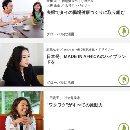
大和 茂 ／
職場健康づくり専門家
大和 亜基 ／
食育アドバイザー
夫婦でタイの職場健康づくりに取り組む
グローバルに活躍
鮫島弘子 ／
andu amet代表取締役・デザイナー
日本発、MADE IN AFRICAのハイブラン
ドを
グローバルに活躍
山田貴子 ／
社会起業家
"ワクワク"がすべての原動力