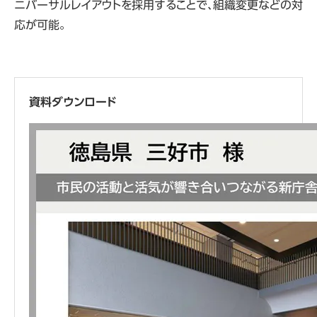
ニバーサルレイアウトを採用することで、組織変更などの対
ア
応が可能。
資料ダウンロード