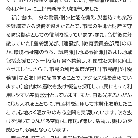
た。これらの課題を解消するための庁舎整備が進められ、
令和７年１月に三好市新庁舎が開庁しました。
新庁舎は、十分な耐震・耐火性能を備え、災害時にも業務
を継続できる設備を整えたことで、市民の生命と財産を守
る防災拠点としての役割を担っています。また、合併後に分
散していた「産業観光部」「建設部」「教育委員会部局」のほ
か、環境福祉部のうち、「環境課」「地域福祉課」「みよし地域
包括支援センター」を新庁舎へ集約し、利便性を大幅に向上
させました。さらに、市民の利用頻度が高い「市民課」や「税
務課」などを１階に配置することで、アクセス性を高めてい
ます。庁舎内は４層吹き抜け構造を採用し、市民にとって利
用しやすい空間設計としています。また、自然光をふんだん
に取り入れるとともに、市産材を活用して木質化を施したこ
とで、心地よく温かみのある空間を実現しています。吹き抜
けを通じてつながる空間は、市民が集い、活動し、賑わいを
感じられる場となっています。