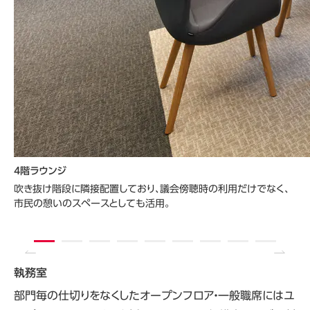
4階ラウンジ
吹き抜け階段に隣接配置しており、議会傍聴時の利用だけでなく、
市民の憩いのスペースとしても活用。
執務室
執
迅
部門毎の仕切りをなくしたオープンフロア・一般職席にはユ
異