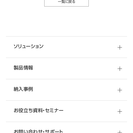
一覧に戻る
移転・改装など
資料
ダウンロード
お問い合わせ
空間づくりのご相談
オフィスづくりに役立つ
お困りごとに関する
ご相談はこちらから
ソリューション
さまざまな情報をご提供しています
オフィス移転・改善のことなら
オカムラへ
製品情報
納入事例
お役立ち資料・
セミナー
お問い合わせ・サポート