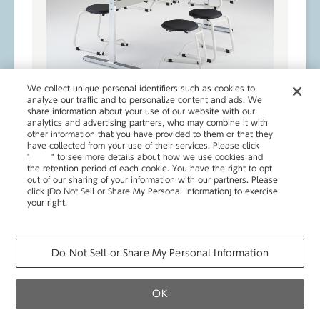
We collect unique personal identifiers such as cookies to
analyze our traffic and to personalize content and ads. We
share information about your use of our website with our
analytics and advertising partners, who may combine it with
other information that you have provided to them or that they
更衣室
に使いやすさと清
have collected from your use of their services. Please click
"
here
" to see more details about how we use cookies and
潔感を
the retention period of each cookie. You have the right to opt
out of our sharing of your information with our partners. Please
click [Do Not Sell or Share My Personal Information] to exercise
your right.
Privacy Policy
更衣室は良いパフォーマンスを発揮するために、心のコ
Change your sell or share preference
ンディションと身だしなみを整える大切な場所です。
Do Not Sell or Share My Personal Information
OK