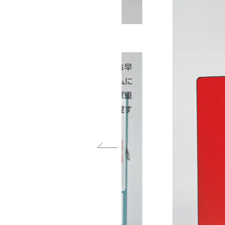
会の変化に対応し、いち早
ことが求められるチームに
応できるオフィス作りが重
ウトプットを最速で実現す
ます。
ちら