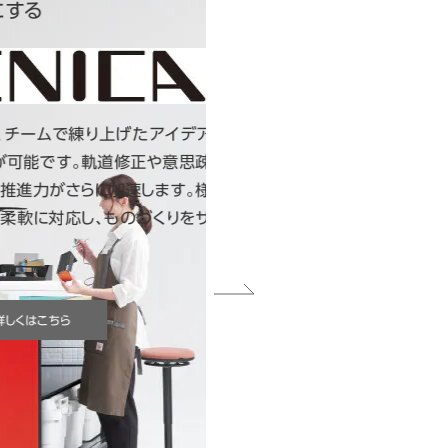
り上げたアイデアを
軌道修正や意思疎通
らに加速します。様々
、ものづくりをサポ