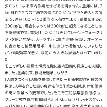
少ロットによる庫内作業をせざるを得ません。倉庫には、２
km離れた２つの工場で製造されたねじがドラム缶入りの荷
姿で、連日100～150単位で入荷されます。重量にすると
200kg/缶、場合によっては300kg/缶超えになることもあ
る重量物です。荷受けしたねじは天井クレーンとフォークリ
フトを使いながら、人手を中心に庫内運搬・保管し、オーダー
に合わせて納品用段ボールに小分け梱包をしていました
が、作業効率が悪く、以前から大きな課題となっていまし
た。
そこで新しい建屋の増築を機に庫内設備の見直しを決断し
ました。創業以来、技術を継承しながら
「人間をつくる」活動を推進してきた三和鋲螺製作所様の選
択は、人手を介した高い負荷を伴う作業から脱却。付加価値
の高い作業への変革でした。そこで三和鋲螺製作所様は、
クレーン式立体自動倉庫「Pallet Stacker（パレットスタッカ
ー）」を導入し、保管効率向上と入出庫作業の省力化を図り