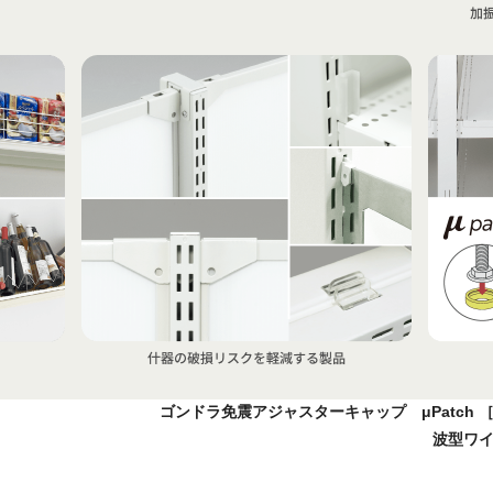
ゴンドラ免震アジャスターキャップ μPatch
波型ワ