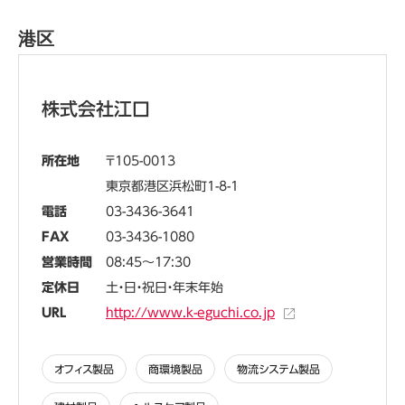
abcdefghijklmnopqrstuvwxyzABCDEFGHIJKLMNOPQRSTUVWXYZ0123456789、。，．：；？！゛゜´｀¨＾￣＿ヽヾゝゞ〃仝々〆〇―‐／＼～∥｜…‥‘’“”（）〔〕［］｛｝〈〉《》「」『』【】＋－±×÷＝≠＜＞≦≧∞∴♂♀°′″℃￥＄￠￡％＃＆＊＠§☆★○●◎◇◆□■△▲▽▼※〒→←↑↓〓∈∋⊆⊇⊂⊃∪∩∧∨￢⇒⇔∀∃∠⊥⌒∂∇≡≒≪≫√∽∝∵∫∬Å‰♯♭♪†‡¶◯0123456789ＡＢＣＤＥＦＧＨＩＪＫＬＭＮＯＰＱＲＳＴＵＶＷＸＹＺａｂｃｄｅｆｇｈｉｊｋｌｍｎｏｐｑｒｓｔｕｖｗｘｙｚぁあぃいぅうぇえぉおかがきぎくぐけげこごさざしじすずせぜそぞただちぢっつづてでとどなにぬねのはばぱひびぴふぶぷへべぺほぼぽまみむめもゃやゅゆょよらりるれろゎわゐゑをんァアィイゥウェエォオカガキギクグケゲコゴサザシジスズセゼソゾタダチヂッツヅテデトドナニヌネノハバパヒビピフブプヘベペホボポマミムメモャヤュユョヨラリルレロヮワヰヱヲンヴヵヶΑΒΓΔΕΖΗΘΙΚΛΜΝΞΟΠΡΣΤΥΦΧΨΩαβγδεζηθικλμνξοπρστυφχψωАБВГДЕЁЖЗИЙКЛМНОПРСТУФХЦЧШЩЪЫЬЭЮЯабвгдеёжзийклмнопрстуфхцчшщъыьэюя─│┌┐┘└├┬┤┴┼━┃┏┓┛┗┣┳┫┻╋┠┯┨┷┿┝┰┥┸╂①②③④⑤⑥⑦⑧⑨⑩⑪⑫⑬⑭⑮⑯⑰⑱⑲⑳ⅠⅡⅢⅣⅤⅥⅦⅧⅨⅩ㍉㌔㌢㍍㌘㌧㌃㌶㍑㍗㌍㌦㌣㌫㍊㌻㎜㎝㎞㎎㎏㏄㎡㍻〝〟№㏍℡㊤㊥㊦㊧㊨㈱㈲㈹㍾㍽㍼≒≡∫∮∑√⊥∠∟⊿∵∩∪亜唖娃阿哀愛挨姶逢葵茜穐悪握渥旭葦芦鯵梓圧斡扱宛姐虻飴絢綾鮎或粟袷安庵按暗案闇鞍杏以伊位依偉囲夷委威尉惟意慰易椅為畏異移維緯胃萎衣謂違遺医井亥域育郁磯一壱溢逸稲茨芋鰯允印咽員因姻引飲淫胤蔭院陰隠韻吋右宇烏羽迂雨卯鵜窺丑碓臼渦嘘唄欝蔚鰻姥厩浦瓜閏噂云運雲荏餌叡営嬰影映曳栄永泳洩瑛盈穎頴英衛詠鋭液疫益駅悦謁越閲榎厭円園堰奄宴延怨掩援沿演炎焔煙燕猿縁艶苑薗遠鉛鴛塩於汚甥凹央奥往応押旺横欧殴王翁襖鴬鴎黄岡沖荻億屋憶臆桶牡乙俺卸恩温穏音下化仮何伽価佳加可嘉夏嫁家寡科暇果架歌河火珂禍禾稼箇花苛茄荷華菓蝦課嘩貨迦過霞蚊俄峨我牙画臥芽蛾賀雅餓駕介会解回塊壊廻快怪悔恢懐戒拐改魁晦械海灰界皆絵芥蟹開階貝凱劾外咳害崖慨概涯碍蓋街該鎧骸浬馨蛙垣柿蛎鈎劃嚇各廓拡撹格核殻獲確穫覚角赫較郭閣隔革学岳楽額顎掛笠樫橿梶鰍潟割喝恰括活渇滑葛褐轄且鰹叶椛樺鞄株兜竃蒲釜鎌噛鴨栢茅萱粥刈苅瓦乾侃冠寒刊勘勧巻喚堪姦完官寛干幹患感慣憾換敢柑桓棺款歓汗漢澗潅環甘監看竿管簡緩缶翰肝艦莞観諌貫還鑑間閑関陥韓館舘丸含岸巌玩癌眼岩翫贋雁頑顔願企伎危喜器基奇嬉寄岐希幾忌揮机旗既期棋棄機帰毅気汽畿祈季稀紀徽規記貴起軌輝飢騎鬼亀偽儀妓宜戯技擬欺犠疑祇義蟻誼議掬菊鞠吉吃喫桔橘詰砧杵黍却客脚虐逆丘久仇休及吸宮弓急救朽求汲泣灸球究窮笈級糾給旧牛去居巨拒拠挙渠虚許距鋸漁禦魚亨享京供侠僑兇競共凶協匡卿叫喬境峡強彊怯恐恭挟教橋況狂狭矯胸脅興蕎郷鏡響饗驚仰凝尭暁業局曲極玉桐粁僅勤均巾錦斤欣欽琴禁禽筋緊芹菌衿襟謹近金吟銀九倶句区狗玖矩苦躯駆駈駒具愚虞喰空偶寓遇隅串櫛釧屑屈掘窟沓靴轡窪熊隈粂栗繰桑鍬勲君薫訓群軍郡卦袈祁係傾刑兄啓圭珪型契形径恵慶慧憩掲携敬景桂渓畦稽系経継繋罫茎荊蛍計詣警軽頚鶏芸迎鯨劇戟撃激隙桁傑欠決潔穴結血訣月件倹倦健兼券剣喧圏堅嫌建憲懸拳捲検権牽犬献研硯絹県肩見謙賢軒遣鍵険顕験鹸元原厳幻弦減源玄現絃舷言諺限乎個古呼固姑孤己庫弧戸故枯湖狐糊袴股胡菰虎誇跨鈷雇顧鼓五互伍午呉吾娯後御悟梧檎瑚碁語誤護醐乞鯉交佼侯候倖光公功効勾厚口向后喉坑垢好孔孝宏工巧巷幸広庚康弘恒慌抗拘控攻昂晃更杭校梗構江洪浩港溝甲皇硬稿糠紅紘絞綱耕考肯肱腔膏航荒行衡講貢購郊酵鉱砿鋼閤降項香高鴻剛劫号合壕拷濠豪轟麹克刻告国穀酷鵠黒獄漉腰甑忽惚骨狛込此頃今困坤墾婚恨懇昏昆根梱混痕紺艮魂些佐叉唆嵯左差査沙瑳砂詐鎖裟坐座挫債催再最哉塞妻宰彩才採栽歳済災采犀砕砦祭斎細菜裁載際剤在材罪財冴坂阪堺榊肴咲崎埼碕鷺作削咋搾昨朔柵窄策索錯桜鮭笹匙冊刷察拶撮擦札殺薩雑皐鯖捌錆鮫皿晒三傘参山惨撒散桟燦珊産算纂蚕讃賛酸餐斬暫残仕仔伺使刺司史嗣四士始姉姿子屍市師志思指支孜斯施旨枝止死氏獅祉私糸紙紫肢脂至視詞詩試誌諮資賜雌飼歯事似侍児字寺慈持時次滋治爾璽痔磁示而耳自蒔辞汐鹿式識鴫竺軸宍雫七叱執失嫉室悉湿漆疾質実蔀篠偲柴芝屡蕊縞舎写射捨赦斜煮社紗者謝車遮蛇邪借勺尺杓灼爵酌釈錫若寂弱惹主取守手朱殊狩珠種腫趣酒首儒受呪寿授樹綬需囚収周宗就州修愁拾洲秀秋終繍習臭舟蒐衆襲讐蹴輯週酋酬集醜什住充十従戎柔汁渋獣縦重銃叔夙宿淑祝縮粛塾熟出術述俊峻春瞬竣舜駿准循旬楯殉淳準潤盾純巡遵醇順処初所暑曙渚庶緒署書薯藷諸助叙女序徐恕鋤除傷償勝匠升召哨商唱嘗奨妾娼宵将小少尚庄床廠彰承抄招掌捷昇昌昭晶松梢樟樵沼消渉湘焼焦照症省硝礁祥称章笑粧紹肖菖蒋蕉衝裳訟証詔詳象賞醤鉦鍾鐘障鞘上丈丞乗冗剰城場壌嬢常情擾条杖浄状畳穣蒸譲醸錠嘱埴飾拭植殖燭織職色触食蝕辱尻伸信侵唇娠寝審心慎振新晋森榛浸深申疹真神秦紳臣芯薪親診身辛進針震人仁刃塵壬尋甚尽腎訊迅陣靭笥諏須酢図厨逗吹垂帥推水炊睡粋翠衰遂酔錐錘随瑞髄崇嵩数枢趨雛据杉椙菅頗雀裾澄摺寸世瀬畝是凄制勢姓征性成政整星晴棲栖正清牲生盛精聖声製西誠誓請逝醒青静斉税脆隻席惜戚斥昔析石積籍績脊責赤跡蹟碩切拙接摂折設窃節説雪絶舌蝉仙先千占宣専尖川戦扇撰栓栴泉浅洗染潜煎煽旋穿箭線繊羨腺舛船薦詮賎践選遷銭銑閃鮮前善漸然全禅繕膳糎噌塑岨措曾曽楚狙疏疎礎祖租粗素組蘇訴阻遡鼠僧創双叢倉喪壮奏爽宋層匝惣想捜掃挿掻操早曹巣槍槽漕燥争痩相窓糟総綜聡草荘葬蒼藻装走送遭鎗霜騒像増憎臓蔵贈造促側則即息捉束測足速俗属賊族続卒袖其揃存孫尊損村遜他多太汰詑唾堕妥惰打柁舵楕陀駄騨体堆対耐岱帯待怠態戴替泰滞胎腿苔袋貸退逮隊黛鯛代台大第醍題鷹滝瀧卓啄宅托択拓沢濯琢託鐸濁諾茸凧蛸只叩但達辰奪脱巽竪辿棚谷狸鱈樽誰丹単嘆坦担探旦歎淡湛炭短端箪綻耽胆蛋誕鍛団壇弾断暖檀段男談値知地弛恥智池痴稚置致蜘遅馳築畜竹筑蓄逐秩窒茶嫡着中仲宙忠抽昼柱注虫衷註酎鋳駐樗瀦猪苧著貯丁兆凋喋寵帖帳庁弔張彫徴懲挑暢朝潮牒町眺聴脹腸蝶調諜超跳銚長頂鳥勅捗直朕沈珍賃鎮陳津墜椎槌追鎚痛通塚栂掴槻佃漬柘辻蔦綴鍔椿潰坪壷嬬紬爪吊釣鶴亭低停偵剃貞呈堤定帝底庭廷弟悌抵挺提梯汀碇禎程締艇訂諦蹄逓邸鄭釘鼎泥摘擢敵滴的笛適鏑溺哲徹撤轍迭鉄典填天展店添纏甜貼転顛点伝殿澱田電兎吐堵塗妬屠徒斗杜渡登菟賭途都鍍砥砺努度土奴怒倒党冬凍刀唐塔塘套宕島嶋悼投搭東桃梼棟盗淘湯涛灯燈当痘祷等答筒糖統到董蕩藤討謄豆踏逃透鐙陶頭騰闘働動同堂導憧撞洞瞳童胴萄道銅峠鴇匿得徳涜特督禿篤毒独読栃橡凸突椴届鳶苫寅酉瀞噸屯惇敦沌豚遁頓呑曇鈍奈那内乍凪薙謎灘捺鍋楢馴縄畷南楠軟難汝二尼弐迩匂賑肉虹廿日乳入如尿韮任妊忍認濡禰祢寧葱猫熱年念捻撚燃粘乃廼之埜嚢悩濃納能脳膿農覗蚤巴把播覇杷波派琶破婆罵芭馬俳廃拝排敗杯盃牌背肺輩配倍培媒梅楳煤狽買売賠陪這蝿秤矧萩伯剥博拍柏泊白箔粕舶薄迫曝漠爆縛莫駁麦函箱硲箸肇筈櫨幡肌畑畠八鉢溌発醗髪伐罰抜筏閥鳩噺塙蛤隼伴判半反叛帆搬斑板氾汎版犯班畔繁般藩販範釆煩頒飯挽晩番盤磐蕃蛮匪卑否妃庇彼悲扉批披斐比泌疲皮碑秘緋罷肥被誹費避非飛樋簸備尾微枇毘琵眉美鼻柊稗匹疋髭彦膝菱肘弼必畢筆逼桧姫媛紐百謬俵彪標氷漂瓢票表評豹廟描病秒苗錨鋲蒜蛭鰭品彬斌浜瀕貧賓頻敏瓶不付埠夫婦富冨布府怖扶敷斧普浮父符腐膚芙譜負賦赴阜附侮撫武舞葡蕪部封楓風葺蕗伏副復幅服福腹複覆淵弗払沸仏物鮒分吻噴墳憤扮焚奮粉糞紛雰文聞丙併兵塀幣平弊柄並蔽閉陛米頁僻壁癖碧別瞥蔑箆偏変片篇編辺返遍便勉娩弁鞭保舗鋪圃捕歩甫補輔穂募墓慕戊暮母簿菩倣俸包呆報奉宝峰峯崩庖抱捧放方朋法泡烹砲縫胞芳萌蓬蜂褒訪豊邦鋒飽鳳鵬乏亡傍剖坊妨帽忘忙房暴望某棒冒紡肪膨謀貌貿鉾防吠頬北僕卜墨撲朴牧睦穆釦勃没殆堀幌奔本翻凡盆摩磨魔麻埋妹昧枚毎哩槙幕膜枕鮪柾鱒桝亦俣又抹末沫迄侭繭麿万慢満漫蔓味未魅巳箕岬密蜜湊蓑稔脈妙粍民眠務夢無牟矛霧鵡椋婿娘冥名命明盟迷銘鳴姪牝滅免棉綿緬面麺摸模茂妄孟毛猛盲網耗蒙儲木黙目杢勿餅尤戻籾貰問悶紋門匁也冶夜爺耶野弥矢厄役約薬訳躍靖柳薮鑓愉愈油癒諭輸唯佑優勇友宥幽悠憂揖有柚湧涌猶猷由祐裕誘遊邑郵雄融夕予余与誉輿預傭幼妖容庸揚揺擁曜楊様洋溶熔用窯羊耀葉蓉要謡踊遥陽養慾抑欲沃浴翌翼淀羅螺裸来莱頼雷洛絡落酪乱卵嵐欄濫藍蘭覧利吏履李梨理璃痢裏裡里離陸律率立葎掠略劉流溜琉留硫粒隆竜龍侶慮旅虜了亮僚両凌寮料梁涼猟療瞭稜糧良諒遼量陵領力緑倫厘林淋燐琳臨輪隣鱗麟瑠塁涙累類令伶例冷励嶺怜玲礼苓鈴隷零霊麗齢暦歴列劣烈裂廉恋憐漣煉簾練聯蓮連錬呂魯櫓炉賂路露労婁廊弄朗楼榔浪漏牢狼篭老聾蝋郎六麓禄肋録論倭和話歪賄脇惑枠鷲亙亘鰐詫藁蕨椀湾碗腕弌丐丕个丱丶丼丿乂乖乘亂亅豫亊舒弍于亞亟亠亢亰亳亶从仍仄仆仂仗仞仭仟价伉佚估佛佝佗佇佶侈侏侘佻佩佰侑佯來侖儘俔俟俎俘俛俑俚俐俤俥倚倨倔倪倥倅伜俶倡倩倬俾俯們倆偃假會偕偐偈做偖偬偸傀傚傅傴傲僉僊傳僂僖僞僥僭僣僮價僵儉儁儂儖儕儔儚儡儺儷儼儻儿兀兒兌兔兢竸兩兪兮冀冂囘册冉冏冑冓冕冖冤冦冢冩冪冫决冱冲冰况冽凅凉凛几處凩凭凰凵凾刄刋刔刎刧刪刮刳刹剏剄剋剌剞剔剪剴剩剳剿剽劍劔劒剱劈劑辨辧劬劭劼劵勁勍勗勞勣勦飭勠勳勵勸勹匆匈甸匍匐匏匕匚匣匯匱匳匸區卆卅丗卉卍凖卞卩卮夘卻卷厂厖厠厦厥厮厰厶參簒雙叟曼燮叮叨叭叺吁吽呀听吭吼吮吶吩吝呎咏呵咎呟呱呷呰咒呻咀呶咄咐咆哇咢咸咥咬哄哈咨咫哂咤咾咼哘哥哦唏唔哽哮哭哺哢唹啀啣啌售啜啅啖啗唸唳啝喙喀咯喊喟啻啾喘喞單啼喃喩喇喨嗚嗅嗟嗄嗜嗤嗔嘔嗷嘖嗾嗽嘛嗹噎噐營嘴嘶嘲嘸噫噤嘯噬噪嚆嚀嚊嚠嚔嚏嚥嚮嚶嚴囂嚼囁囃囀囈囎囑囓囗囮囹圀囿圄圉圈國圍圓團圖嗇圜圦圷圸坎圻址坏坩埀垈坡坿垉垓垠垳垤垪垰埃埆埔埒埓堊埖埣堋堙堝塲堡塢塋塰毀塒堽塹墅墹墟墫墺壞墻墸墮壅壓壑壗壙壘壥壜壤壟壯壺壹壻壼壽夂夊夐夛梦夥夬夭夲夸夾竒奕奐奎奚奘奢奠奧奬奩奸妁妝佞侫妣妲姆姨姜妍姙姚娥娟娑娜娉娚婀婬婉娵娶婢婪媚媼媾嫋嫂媽嫣嫗嫦嫩嫖嫺嫻嬌嬋嬖嬲嫐嬪嬶嬾孃孅孀孑孕孚孛孥孩孰孳孵學斈孺宀它宦宸寃寇寉寔寐寤實寢寞寥寫寰寶寳尅將專對尓尠尢尨尸尹屁屆屎屓屐屏孱屬屮乢屶屹岌岑岔妛岫岻岶岼岷峅岾峇峙峩峽峺峭嶌峪崋崕崗嵜崟崛崑崔崢崚崙崘嵌嵒嵎嵋嵬嵳嵶嶇嶄嶂嶢嶝嶬嶮嶽嶐嶷嶼巉巍巓巒巖巛巫已巵帋帚帙帑帛帶帷幄幃幀幎幗幔幟幢幤幇幵并幺麼广庠廁廂廈廐廏廖廣廝廚廛廢廡廨廩廬廱廳廰廴廸廾弃弉彝彜弋弑弖弩弭弸彁彈彌彎弯彑彖彗彙彡彭彳彷徃徂彿徊很徑徇從徙徘徠徨徭徼忖忻忤忸忱忝悳忿怡恠怙怐怩怎怱怛怕怫怦怏怺恚恁恪恷恟恊恆恍恣恃恤恂恬恫恙悁悍惧悃悚悄悛悖悗悒悧悋惡悸惠惓悴忰悽惆悵惘慍愕愆惶惷愀惴惺愃愡惻惱愍愎慇愾愨愧慊愿愼愬愴愽慂慄慳慷慘慙慚慫慴慯慥慱慟慝慓慵憙憖憇憬憔憚憊憑憫憮懌懊應懷懈懃懆憺懋罹懍懦懣懶懺懴懿懽懼懾戀戈戉戍戌戔戛戞戡截戮戰戲戳扁扎扞扣扛扠扨扼抂抉找抒抓抖拔抃抔拗拑抻拏拿拆擔拈拜拌拊拂拇抛拉挌拮拱挧挂挈拯拵捐挾捍搜捏掖掎掀掫捶掣掏掉掟掵捫捩掾揩揀揆揣揉插揶揄搖搴搆搓搦搶攝搗搨搏摧摯摶摎攪撕撓撥撩撈撼據擒擅擇撻擘擂擱擧舉擠擡抬擣擯攬擶擴擲擺攀擽攘攜攅攤攣攫攴攵攷收攸畋效敖敕敍敘敞敝敲數斂斃變斛斟斫斷旃旆旁旄旌旒旛旙无旡旱杲昊昃旻杳昵昶昴昜晏晄晉晁晞晝晤晧晨晟晢晰暃暈暎暉暄暘暝曁暹曉暾暼曄暸曖曚曠昿曦曩曰曵曷朏朖朞朦朧霸朮朿朶杁朸朷杆杞杠杙杣杤枉杰枩杼杪枌枋枦枡枅枷柯枴柬枳柩枸柤柞柝柢柮枹柎柆柧檜栞框栩桀桍栲桎梳栫桙档桷桿梟梏梭梔條梛梃檮梹桴梵梠梺椏梍桾椁棊椈棘椢椦棡椌棍棔棧棕椶椒椄棗棣椥棹棠棯椨椪椚椣椡棆楹楷楜楸楫楔楾楮椹楴椽楙椰楡楞楝榁楪榲榮槐榿槁槓榾槎寨槊槝榻槃榧樮榑榠榜榕榴槞槨樂樛槿權槹槲槧樅榱樞槭樔槫樊樒櫁樣樓橄樌橲樶橸橇橢橙橦橈樸樢檐檍檠檄檢檣檗蘗檻櫃櫂檸檳檬櫞櫑櫟檪櫚櫪櫻欅蘖櫺欒欖鬱欟欸欷盜欹飮歇歃歉歐歙歔歛歟歡歸歹歿殀殄殃殍殘殕殞殤殪殫殯殲殱殳殷殼毆毋毓毟毬毫毳毯麾氈氓气氛氤氣汞汕汢汪沂沍沚沁沛汾汨汳沒沐泄泱泓沽泗泅泝沮沱沾沺泛泯泙泪洟衍洶洫洽洸洙洵洳洒洌浣涓浤浚浹浙涎涕濤涅淹渕渊涵淇淦涸淆淬淞淌淨淒淅淺淙淤淕淪淮渭湮渮渙湲湟渾渣湫渫湶湍渟湃渺湎渤滿渝游溂溪溘滉溷滓溽溯滄溲滔滕溏溥滂溟潁漑灌滬滸滾漿滲漱滯漲滌漾漓滷澆潺潸澁澀潯潛濳潭澂潼潘澎澑濂潦澳澣澡澤澹濆澪濟濕濬濔濘濱濮濛瀉瀋濺瀑瀁瀏濾瀛瀚潴瀝瀘瀟瀰瀾瀲灑灣炙炒炯烱炬炸炳炮烟烋烝烙焉烽焜焙煥煕熈煦煢煌煖煬熏燻熄熕熨熬燗熹熾燒燉燔燎燠燬燧燵燼燹燿爍爐爛爨爭爬爰爲爻爼爿牀牆牋牘牴牾犂犁犇犒犖犢犧犹犲狃狆狄狎狒狢狠狡狹狷倏猗猊猜猖猝猴猯猩猥猾獎獏默獗獪獨獰獸獵獻獺珈玳珎玻珀珥珮珞璢琅瑯琥珸琲琺瑕琿瑟瑙瑁瑜瑩瑰瑣瑪瑶瑾璋璞璧瓊瓏瓔珱瓠瓣瓧瓩瓮瓲瓰瓱瓸瓷甄甃甅甌甎甍甕甓甞甦甬甼畄畍畊畉畛畆畚畩畤畧畫畭畸當疆疇畴疊疉疂疔疚疝疥疣痂疳痃疵疽疸疼疱痍痊痒痙痣痞痾痿痼瘁痰痺痲痳瘋瘍瘉瘟瘧瘠瘡瘢瘤瘴瘰瘻癇癈癆癜癘癡癢癨癩癪癧癬癰癲癶癸發皀皃皈皋皎皖皓皙皚皰皴皸皹皺盂盍盖盒盞盡盥盧盪蘯盻眈眇眄眩眤眞眥眦眛眷眸睇睚睨睫睛睥睿睾睹瞎瞋瞑瞠瞞瞰瞶瞹瞿瞼瞽瞻矇矍矗矚矜矣矮矼砌砒礦砠礪硅碎硴碆硼碚碌碣碵碪碯磑磆磋磔碾碼磅磊磬磧磚磽磴礇礒礑礙礬礫祀祠祗祟祚祕祓祺祿禊禝禧齋禪禮禳禹禺秉秕秧秬秡秣稈稍稘稙稠稟禀稱稻稾稷穃穗穉穡穢穩龝穰穹穽窈窗窕窘窖窩竈窰窶竅竄窿邃竇竊竍竏竕竓站竚竝竡竢竦竭竰笂笏笊笆笳笘笙笞笵笨笶筐筺笄筍笋筌筅筵筥筴筧筰筱筬筮箝箘箟箍箜箚箋箒箏筝箙篋篁篌篏箴篆篝篩簑簔篦篥籠簀簇簓篳篷簗簍篶簣簧簪簟簷簫簽籌籃籔籏籀籐籘籟籤籖籥籬籵粃粐粤粭粢粫粡粨粳粲粱粮粹粽糀糅糂糘糒糜糢鬻糯糲糴糶糺紆紂紜紕紊絅絋紮紲紿紵絆絳絖絎絲絨絮絏絣經綉絛綏絽綛綺綮綣綵緇綽綫總綢綯緜綸綟綰緘緝緤緞緻緲緡縅縊縣縡縒縱縟縉縋縢繆繦縻縵縹繃縷縲縺繧繝繖繞繙繚繹繪繩繼繻纃緕繽辮繿纈纉續纒纐纓纔纖纎纛纜缸缺罅罌罍罎罐网罕罔罘罟罠罨罩罧罸羂羆羃羈羇羌羔羞羝羚羣羯羲羹羮羶羸譱翅翆翊翕翔翡翦翩翳翹飜耆耄耋耒耘耙耜耡耨耿耻聊聆聒聘聚聟聢聨聳聲聰聶聹聽聿肄肆肅肛肓肚肭冐肬胛胥胙胝胄胚胖脉胯胱脛脩脣脯腋隋腆脾腓腑胼腱腮腥腦腴膃膈膊膀膂膠膕膤膣腟膓膩膰膵膾膸膽臀臂膺臉臍臑臙臘臈臚臟臠臧臺臻臾舁舂舅與舊舍舐舖舩舫舸舳艀艙艘艝艚艟艤艢艨艪艫舮艱艷艸艾芍芒芫芟芻芬苡苣苟苒苴苳苺莓范苻苹苞茆苜茉苙茵茴茖茲茱荀茹荐荅茯茫茗茘莅莚莪莟莢莖茣莎莇莊荼莵荳荵莠莉莨菴萓菫菎菽萃菘萋菁菷萇菠菲萍萢萠莽萸蔆菻葭萪萼蕚蒄葷葫蒭葮蒂葩葆萬葯葹萵蓊葢蒹蒿蒟蓙蓍蒻蓚蓐蓁蓆蓖蒡蔡蓿蓴蔗蔘蔬蔟蔕蔔蓼蕀蕣蕘蕈蕁蘂蕋蕕薀薤薈薑薊薨蕭薔薛藪薇薜蕷蕾薐藉薺藏薹藐藕藝藥藜藹蘊蘓蘋藾藺蘆蘢蘚蘰蘿虍乕虔號虧虱蚓蚣蚩蚪蚋蚌蚶蚯蛄蛆蚰蛉蠣蚫蛔蛞蛩蛬蛟蛛蛯蜒蜆蜈蜀蜃蛻蜑蜉蜍蛹蜊蜴蜿蜷蜻蜥蜩蜚蝠蝟蝸蝌蝎蝴蝗蝨蝮蝙蝓蝣蝪蠅螢螟螂螯蟋螽蟀蟐雖螫蟄螳蟇蟆螻蟯蟲蟠蠏蠍蟾蟶蟷蠎蟒蠑蠖蠕蠢蠡蠱蠶蠹蠧蠻衄衂衒衙衞衢衫袁衾袞衵衽袵衲袂袗袒袮袙袢袍袤袰袿袱裃裄裔裘裙裝裹褂裼裴裨裲褄褌褊褓襃褞褥褪褫襁襄褻褶褸襌褝襠襞襦襤襭襪襯襴襷襾覃覈覊覓覘覡覩覦覬覯覲覺覽覿觀觚觜觝觧觴觸訃訖訐訌訛訝訥訶詁詛詒詆詈詼詭詬詢誅誂誄誨誡誑誥誦誚誣諄諍諂諚諫諳諧諤諱謔諠諢諷諞諛謌謇謚諡謖謐謗謠謳鞫謦謫謾謨譁譌譏譎證譖譛譚譫譟譬譯譴譽讀讌讎讒讓讖讙讚谺豁谿豈豌豎豐豕豢豬豸豺貂貉貅貊貍貎貔豼貘戝貭貪貽貲貳貮貶賈賁賤賣賚賽賺賻贄贅贊贇贏贍贐齎贓賍贔贖赧赭赱赳趁趙跂趾趺跏跚跖跌跛跋跪跫跟跣跼踈踉跿踝踞踐踟蹂踵踰踴蹊蹇蹉蹌蹐蹈蹙蹤蹠踪蹣蹕蹶蹲蹼躁躇躅躄躋躊躓躑躔躙躪躡躬躰軆躱躾軅軈軋軛軣軼軻軫軾輊輅輕輒輙輓輜輟輛輌輦輳輻輹轅轂輾轌轉轆轎轗轜轢轣轤辜辟辣辭辯辷迚迥迢迪迯邇迴逅迹迺逑逕逡逍逞逖逋逧逶逵逹迸遏遐遑遒逎遉逾遖遘遞遨遯遶隨遲邂遽邁邀邊邉邏邨邯邱邵郢郤扈郛鄂鄒鄙鄲鄰酊酖酘酣酥酩酳酲醋醉醂醢醫醯醪醵醴醺釀釁釉釋釐釖釟釡釛釼釵釶鈞釿鈔鈬鈕鈑鉞鉗鉅鉉鉤鉈銕鈿鉋鉐銜銖銓銛鉚鋏銹銷鋩錏鋺鍄錮錙錢錚錣錺錵錻鍜鍠鍼鍮鍖鎰鎬鎭鎔鎹鏖鏗鏨鏥鏘鏃鏝鏐鏈鏤鐚鐔鐓鐃鐇鐐鐶鐫鐵鐡鐺鑁鑒鑄鑛鑠鑢鑞鑪鈩鑰鑵鑷鑽鑚鑼鑾钁鑿閂閇閊閔閖閘閙閠閨閧閭閼閻閹閾闊濶闃闍闌闕闔闖關闡闥闢阡阨阮阯陂陌陏陋陷陜陞陝陟陦陲陬隍隘隕隗險隧隱隲隰隴隶隸隹雎雋雉雍襍雜霍雕雹霄霆霈霓霎霑霏霖霙霤霪霰霹霽霾靄靆靈靂靉靜靠靤靦靨勒靫靱靹鞅靼鞁靺鞆鞋鞏鞐鞜鞨鞦鞣鞳鞴韃韆韈韋韜韭齏韲竟韶韵頏頌頸頤頡頷頽顆顏顋顫顯顰顱顴顳颪颯颱颶飄飃飆飩飫餃餉餒餔餘餡餝餞餤餠餬餮餽餾饂饉饅饐饋饑饒饌饕馗馘馥馭馮馼駟駛駝駘駑駭駮駱駲駻駸騁騏騅駢騙騫騷驅驂驀驃騾驕驍驛驗驟驢驥驤驩驫驪骭骰骼髀髏髑髓體髞髟髢髣髦髯髫髮髴髱髷髻鬆鬘鬚鬟鬢鬣鬥鬧鬨鬩鬪鬮鬯鬲魄魃魏魍魎魑魘魴鮓鮃鮑鮖鮗鮟鮠鮨鮴鯀鯊鮹鯆鯏鯑鯒鯣鯢鯤鯔鯡鰺鯲鯱鯰鰕鰔鰉鰓鰌鰆鰈鰒鰊鰄鰮鰛鰥鰤鰡鰰鱇鰲鱆鰾鱚鱠鱧鱶鱸鳧鳬鳰鴉鴈鳫鴃鴆鴪鴦鶯鴣鴟鵄鴕鴒鵁鴿鴾鵆鵈鵝鵞鵤鵑鵐鵙鵲鶉鶇鶫鵯鵺鶚鶤鶩鶲鷄鷁鶻鶸鶺鷆鷏鷂鷙鷓鷸鷦鷭鷯鷽鸚鸛鸞鹵鹹鹽麁麈麋麌麒麕麑麝麥麩麸麪麭靡黌黎黏黐黔黜點黝黠黥黨黯黴黶黷黹黻黼黽鼇鼈皷鼕鼡鼬鼾齊齒齔齣齟齠齡齦齧齬齪齷齲齶龕龜龠堯槇遙瑤凜熙
港区
株式会社江口
所在地
105-0013
東京都港区浜松町1-8-1
電話
03-3436-3641
FAX
03-3436-1080
営業時間
08:45～17:30
定休日
土・日・祝日・年末年始
URL
http://www.k-eguchi.co.jp
オフィス製品
商環境製品
物流システム製品