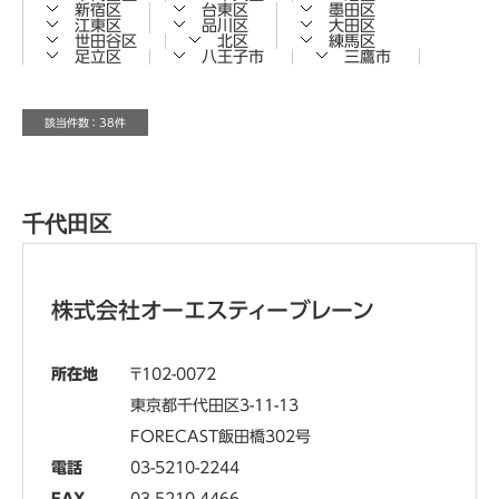
新宿区
台東区
墨田区
江東区
品川区
大田区
世田谷区
北区
練馬区
足立区
八王子市
三鷹市
該当件数 ： 38件
千代田区
株式会社オーエスティーブレーン
所在地
102-0072
東京都千代田区3-11-13
FORECAST飯田橋302号
電話
03-5210-2244