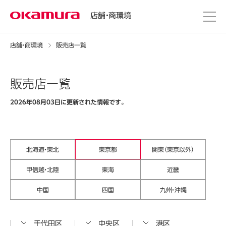
店舗・商環境
店舗・商環境
販売店一覧
販売店一覧
2026年08月03日に更新された情報です。
北海道・東北
東京都
関東（東京以外）
甲信越・北陸
東海
近畿
中国
四国
九州・沖縄
千代田区
中央区
港区