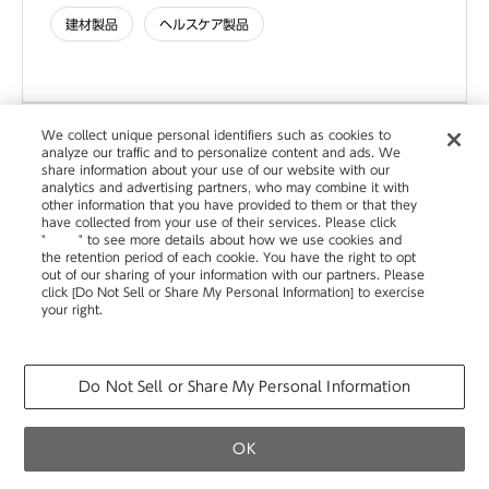
建材製品
ヘルスケア製品
We collect unique personal identifiers such as cookies to
analyze our traffic and to personalize content and ads. We
株式会社レイメイ藤井 東京事業所
share information about your use of our website with our
analytics and advertising partners, who may combine it with
other information that you have provided to them or that they
have collected from your use of their services. Please click
所在地
135-8301
"
here
" to see more details about how we use cookies and
the retention period of each cookie. You have the right to opt
東京都江東区森下1-2-9
out of our sharing of your information with our partners. Please
電話
03-3632-5829
click [Do Not Sell or Share My Personal Information] to exercise
your right.
FAX
03-3632-1033
Privacy Policy
Change your sell or share preference
営業時間
08:30～17:30
URL
http://www.raymay.co.jp/
Do Not Sell or Share My Personal Information
OK
オフィス製品
商環境製品
物流システム製品
カタログ
お問い合わせ