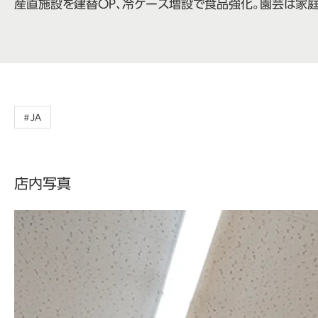
産直施設を建替OP、冷ケース増設で食品強化。園芸は家
JA
店内写真