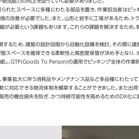
・物流能力の向上を図っていく必要がありました。
切られたスペースに多種にわたる部品を置き、作業担当者はピッ
境の改善が必要でした。また、山形と岩手に工場があるため、ト
縮が必要という課題もあります。これらの課題を解決するため、
現するため、建屋の設計段階から自動化設備を検討。その際に建
保管スペースを確保できる柔軟性と高密度保管が決め手となり、オ
し、GTP(Goods To Person)の運用でピッキング全体の作
て、事業拡大に伴う消耗品やメンテナンス品など多品種にわたって
軟に対応できる物流体制を構築することができました。また出荷
品販売の機会損失を防ぎ、かつ持続可能性を高めるためのDX化に