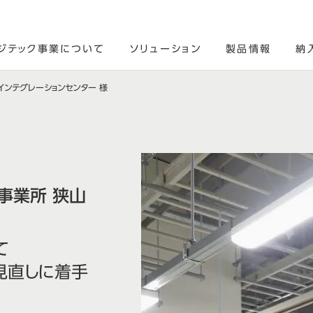
ジテック事業について
ソリューション
製品情報
納
インテグレーションセンター 様
事業所 狭山
て
見直しに着手