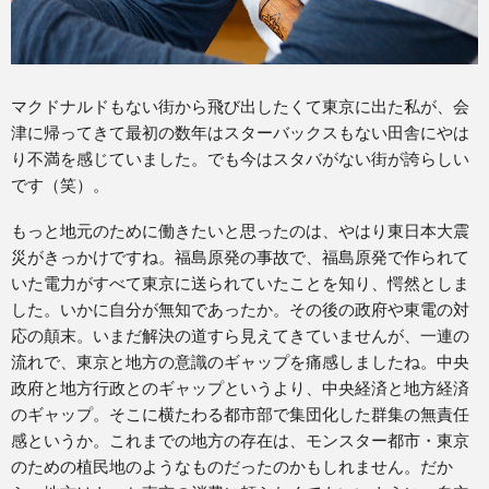
マクドナルドもない街から飛び出したくて東京に出た私が、会
津に帰ってきて最初の数年はスターバックスもない田舎にやは
り不満を感じていました。でも今はスタバがない街が誇らしい
です（笑）。
もっと地元のために働きたいと思ったのは、やはり東日本大震
災がきっかけですね。福島原発の事故で、福島原発で作られて
いた電力がすべて東京に送られていたことを知り、愕然としま
した。いかに自分が無知であったか。その後の政府や東電の対
応の顛末。いまだ解決の道すら見えてきていませんが、一連の
流れで、東京と地方の意識のギャップを痛感しましたね。中央
政府と地方行政とのギャップというより、中央経済と地方経済
のギャップ。そこに横たわる都市部で集団化した群集の無責任
感というか。これまでの地方の存在は、モンスター都市・東京
のための植民地のようなものだったのかもしれません。だか