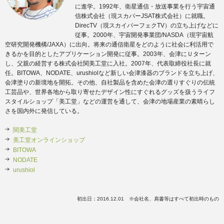
に進学。1992年、衛星通信・放送事業を行う宇宙通
信株式会社（現スカパーJSAT株式会社）に就職。
DirecTV（現スカイパーフェクTV）の立ち上げなどに
従事。2000年、宇宙開発事業団/NASDA（現宇宙航
空研究開発機構/JAXA）に出向。将来の通信衛星をどのように社会に利活用で
きるかを目的としたアプリケーション開発に従事。2003年、会津にＵターン
し、父親の経営する株式会社関美工堂に入社。2007年、代表取締役社長に就
任。BITOWA、NODATE、urushiolなど新しい会津漆器のブランドを立ち上げ、
会津塗りの新境地を開拓。その他、自社製品を含めた会津の選りすぐりの伝統
工芸品や、世界各地から取り寄せたデザイン性にすぐれるグッズを扱うライフ
スタイルショップ「美工堂」などの運営を通して、会津の地場産業の素晴らし
さを国内外に発信している。
関美工堂
美工堂オンラインショップ
BITOWA
NODATE
urushiol
初出日：2016.12.01 ※会社名、肩書等はすべて初出時のもの