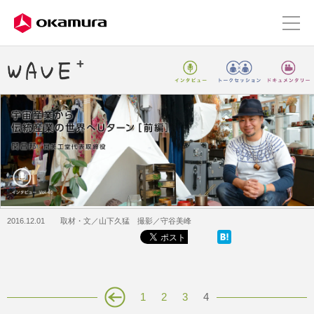
2016.12.01 取材・文／山下久猛 撮影／守谷美峰
1
2
3
4