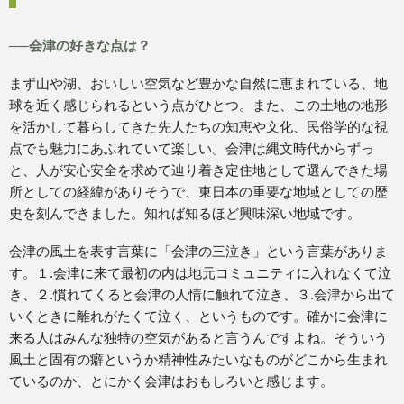
──会津の好きな点は？
まず山や湖、おいしい空気など豊かな自然に恵まれている、地
球を近く感じられるという点がひとつ。また、この土地の地形
を活かして暮らしてきた先人たちの知恵や文化、民俗学的な視
点でも魅力にあふれていて楽しい。会津は縄文時代からずっ
と、人が安心安全を求めて辿り着き定住地として選んできた場
所としての経緯がありそうで、東日本の重要な地域としての歴
史を刻んできました。知れば知るほど興味深い地域です。
会津の風土を表す言葉に「会津の三泣き」という言葉がありま
す。１.会津に来て最初の内は地元コミュニティに入れなくて泣
き、２.慣れてくると会津の人情に触れて泣き、３.会津から出て
いくときに離れがたくて泣く、というものです。確かに会津に
来る人はみんな独特の空気があると言うんですよね。そういう
風土と固有の癖というか精神性みたいなものがどこから生まれ
ているのか、とにかく会津はおもしろいと感じます。