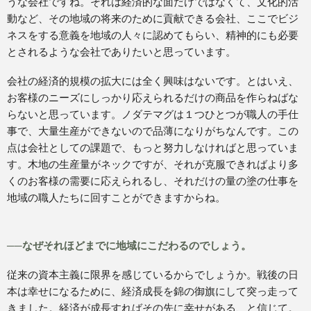
うな会社ですね。それは経済的な面だけではなくて、文化的活
動など、その地域の将来のために貢献できる会社、ここでビジ
ネスをする意義を地域の人々に認めてもらい、精神的にも必要
とされるような会社でありたいと思っています。
会社の経済的規模の拡大には全く興味はないです。とはいえ、
お客様のニーズにしっかり応えられるだけの商品を作らねばな
らないと思っています。ノダテマグは１つひとつが職人の手仕
事で、大量生産ができないので品薄になりがちなんです。この
点は会社としての課題で、もっと努力しなければと思っていま
す。木地の生産量がネックですが、それが克服できればより多
くのお客様の需要に応えられるし、それだけの量の塗の仕事を
地域の職人たちに回すことができますからね。
──なぜそれほどまでに地域にこだわるのでしょう。
従来の資本主義に限界を感じているからでしょうか。戦後の日
本は幸せになるために、経済成長を錦の御旗にして突っ走って
きました。経済が成長すればその先に幸せがある、と信じて。