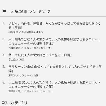
1.
子ども、高齢者、障害者、みんながごちゃ混ぜで暮らせる町をつく
る［前編］
雄谷良成 ／ 社会福祉法人理事長
2.
人工知能ではなく人の繋がりで、人の孤独を解消する若きロボット
コミュニケーターの挑戦［第3回］
吉藤健太朗 ／ ロボットコミュニケーター
3.
葉山でただ１人の女漁師という生き方［前編］
畠山晶 ／ 漁師
4.
サラリーマン山伏 山伏としても会社員としても人の幸せを祈る［前
編］
東龍治 ／ サラリーマン山伏
5.
人工知能ではなく人の繋がりで、人の孤独を解消する若きロボット
コミュニケーターの挑戦［第2回］
吉藤健太朗 ／ ロボットコミュニケーター