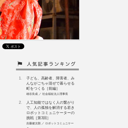
1.
子ども、高齢者、障害者、み
んながごちゃ混ぜで暮らせる
町をつくる［前編］
雄谷良成 ／ 社会福祉法人理事長
2.
人工知能ではなく人の繋がり
で、人の孤独を解消する若き
ロボットコミュニケーターの
挑戦［第3回］
吉藤健太朗 ／ ロボットコミュニケー