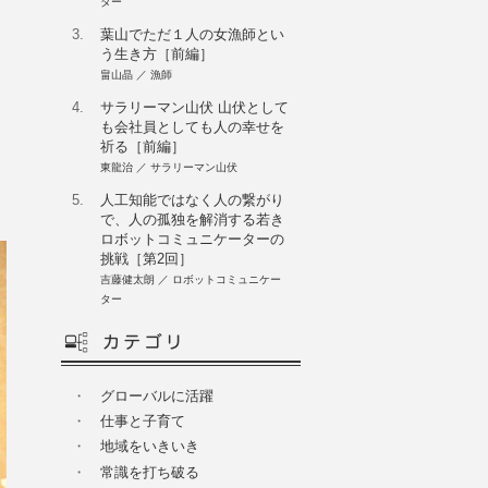
ター
3.
葉山でただ１人の女漁師とい
う生き方［前編］
畠山晶 ／ 漁師
4.
サラリーマン山伏 山伏として
も会社員としても人の幸せを
祈る［前編］
東龍治 ／ サラリーマン山伏
5.
人工知能ではなく人の繋がり
で、人の孤独を解消する若き
ロボットコミュニケーターの
挑戦［第2回］
吉藤健太朗 ／ ロボットコミュニケー
ター
・
グローバルに活躍
・
仕事と子育て
・
地域をいきいき
・
常識を打ち破る