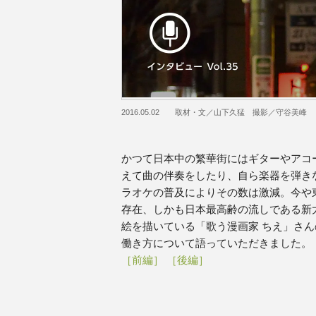
2016.05.02 取材・文／山下久猛 撮影／守谷美峰
かつて日本中の繁華街にはギターやアコ
えて曲の伴奏をしたり、自ら楽器を弾き
ラオケの普及によりその数は激減。今や
存在、しかも日本最高齢の流しである新
絵を描いている「歌う漫画家 ちえ」さ
働き方について語っていただきました。
［前編］
［後編］