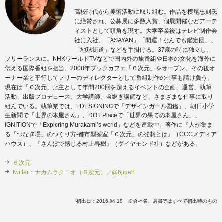
高校時代から美術活動に取り組む。作品を横尾忠則氏
に絶賛され、公募展に多数入賞、個展開催などアーテ
ィストとして頭角を現す。大学卒業後はテレビ制作会
社に入社。「ASAYAN」「開運！なんでも鑑定団」、
「地球街道」などを手掛ける。37歳の時に独立し、
フリーランスに。NHKワールドTVなどで国内外の旅番組や日本の文化を海外に
伝える国際番組を担当。2008年ブックカフェ「６次元」をオープン。その後オ
ーナー業と平行してフリーのディレクターとして番組制作の仕事も請け負う。
現在は「６次元」店主として年間200回を超えるイベントの企画、運営、執筆
活動、出版プロデュース、大学講師、金継ぎ講師など、さまざまな仕事に取り
組んでいる。執筆業では、+DESIGNINGで「デザインガール図鑑」、朝日小学
生新聞で「世界の本屋さん」、DOT Placeで「世界の果ての本屋さん」、
IGNITIONで「Exploring Murakami’s world」などを連載中。著作に『人が集ま
る「つなぎ場」のつくり方‐都市型茶室「６次元」の発想とは』（CCCメディア
ハウス）、『さんぽで感じる村上春樹』（ダイヤモンド社）などがある。
６次元
twitter：ナカムラクニオ（６次元）／@6jigen
初出日：2016.04.18 ※会社名、肩書等はすべて初出時のもの