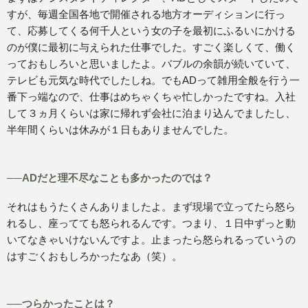
すが、毎週全国各地で開催される地方オーディションに行っ
て、応募してくる何千人という女の子を最初にふるいにかける
のが僕に最初に与えられた仕事でした。すごく楽しくて、働く
っておもしろいと思いましたよ。バブルの余韻が続いていて、
テレビも元気な時代でしたしね。でもADって雑用全般を行う一
番下っ端なので、仕事はめちゃくちゃ忙しかったですね。入社
して３ヵ月くらいは家に帰れず会社に泊まり込んでましたし、
半年間くらいは休みが１日もありませんでした。
──ADだと理不尽なことも多かったのでは？
それはもうたくさんありましたよ。まず現場で立ってたら怒ら
れるし、座ってても怒られるんです。つまり、１日中ずっと動
いてなきゃいけないんですよ。止まったら怒られるっていうの
はすごくおもしろかったなあ（笑）。
──つらかったことは？