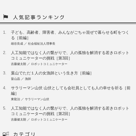
1.
子ども、高齢者、障害者、みんながごちゃ混ぜで暮らせる町をつく
る［前編］
雄谷良成 ／ 社会福祉法人理事長
2.
人工知能ではなく人の繋がりで、人の孤独を解消する若きロボット
コミュニケーターの挑戦［第3回］
吉藤健太朗 ／ ロボットコミュニケーター
3.
葉山でただ１人の女漁師という生き方［前編］
畠山晶 ／ 漁師
4.
サラリーマン山伏 山伏としても会社員としても人の幸せを祈る［前
編］
東龍治 ／ サラリーマン山伏
5.
人工知能ではなく人の繋がりで、人の孤独を解消する若きロボット
コミュニケーターの挑戦［第2回］
吉藤健太朗 ／ ロボットコミュニケーター