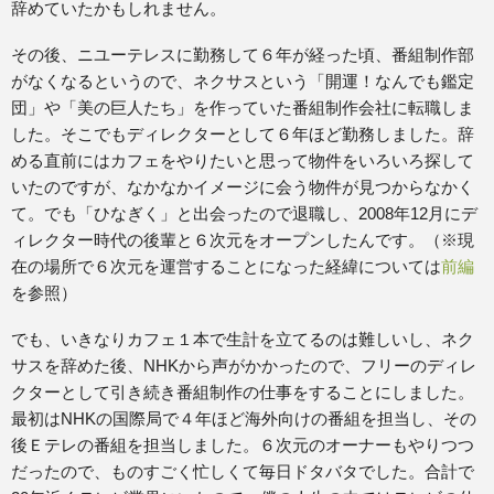
辞めていたかもしれません。
その後、ニユーテレスに勤務して６年が経った頃、番組制作部
がなくなるというので、ネクサスという「開運！なんでも鑑定
団」や「美の巨人たち」を作っていた番組制作会社に転職しま
した。そこでもディレクターとして６年ほど勤務しました。辞
める直前にはカフェをやりたいと思って物件をいろいろ探して
いたのですが、なかなかイメージに会う物件が見つからなかく
て。でも「ひなぎく」と出会ったので退職し、2008年12月にデ
ィレクター時代の後輩と６次元をオープンしたんです。（※現
在の場所で６次元を運営することになった経緯については
前編
を参照）
でも、いきなりカフェ１本で生計を立てるのは難しいし、ネク
サスを辞めた後、NHKから声がかかったので、フリーのディレ
クターとして引き続き番組制作の仕事をすることにしました。
最初はNHKの国際局で４年ほど海外向けの番組を担当し、その
後Ｅテレの番組を担当しました。６次元のオーナーもやりつつ
だったので、ものすごく忙しくて毎日ドタバタでした。合計で