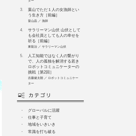
ター
3.
葉山でただ１人の女漁師とい
う生き方［前編］
畠山晶 ／ 漁師
4.
サラリーマン山伏 山伏として
も会社員としても人の幸せを
祈る［前編］
東龍治 ／ サラリーマン山伏
5.
人工知能ではなく人の繋がり
で、人の孤独を解消する若き
ロボットコミュニケーターの
挑戦［第2回］
吉藤健太朗 ／ ロボットコミュニケー
ター
・
グローバルに活躍
・
仕事と子育て
・
地域をいきいき
・
常識を打ち破る