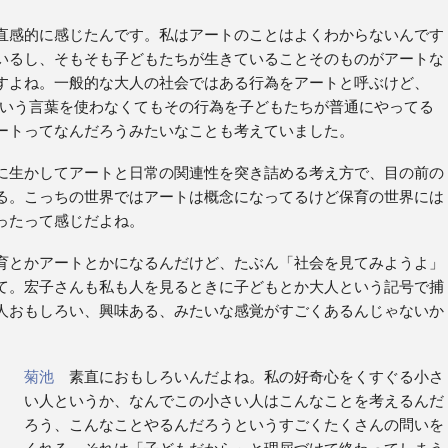
感的に感じたんです。私はアートのことはよくわからないんです
いるし、そもそも子どもたちが生きていることそのものがアートな
すよね。一般的な大人の社会ではある行為をアートと呼ぶけど、
トという言葉を使わなくてもその行為を子どもたちが普通にやってる
ートってなんだろうみたいなことも考えていました。
生かしてアートと日常の関連性を突き詰める考え方で、目の前の
る。こっちの世界ではアートは概念になってるけど保育の世界には
ったって感じだよね。
とかアートとかになるんだけど、たぶん「社会を見てみようよ」
て。宏子さんも私も人を見るときに子どもとか大人という記号で捕
人おもしろい、興味ある、みたいな感覚がすごくあるんじゃないか
菊池
素直におもしろいんだよね。私の好奇心をくすぐる小さ
い人というか、なんでこの小さい人はこんなことを考えるんだ
ろう、こんなことやるんだろうというすごくたくさんの問いを