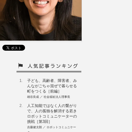
1.
子ども、高齢者、障害者、み
んながごちゃ混ぜで暮らせる
町をつくる［前編］
雄谷良成 ／ 社会福祉法人理事長
2.
人工知能ではなく人の繋がり
で、人の孤独を解消する若き
ロボットコミュニケーターの
挑戦［第3回］
吉藤健太朗 ／ ロボットコミュニケー