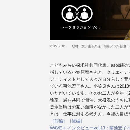
2015.06.01 取材・文／山下久猛 撮影／大平晋也
こどもみらい探求社共同代表、asobi
指している小笠原舞さんと、クリエイティブ
アーティストとして人々が自分らしく豊
ている菊池宏子さん。小笠原さんは2013
いただいています。そのお二人が今年（2
験室」展を共同で開催、大盛況のうちに
登場当時はお互い面識がなかった二人が
とは。仕事に対する考え方、今後の目標
［前編］
［後編］
WAVE＋ インタビューvol.13：菊池宏