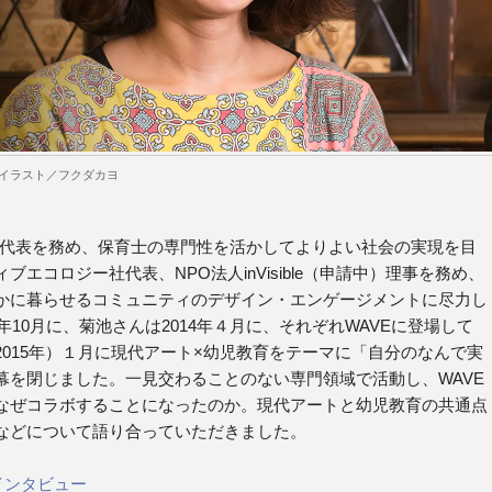
 イラスト／フクダカヨ
基地代表を務め、保育士の専門性を活かしてよりよい社会の実現を目
エコロジー社代表、NPO法人inVisible（申請中）理事を務め、
かに暮らせるコミュニティのデザイン・エンゲージメントに尽力し
年10月に、菊池さんは2014年４月に、それぞれWAVEに登場して
015年）１月に現代アート×幼児教育をテーマに「自分のなんで実
幕を閉じました。一見交わることのない専門領域で活動し、WAVE
なぜコラボすることになったのか。現代アートと幼児教育の共通点
などについて語り合っていただきました。
子インタビュー