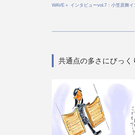
WAVE＋ インタビューvol.7：小笠原舞
共通点の多さにびっく