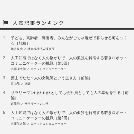
1.
子ども、高齢者、障害者、みんながごちゃ混ぜで暮らせる町をつく
る［前編］
雄谷良成 ／ 社会福祉法人理事長
2.
人工知能ではなく人の繋がりで、人の孤独を解消する若きロボット
コミュニケーターの挑戦［第3回］
吉藤健太朗 ／ ロボットコミュニケーター
3.
葉山でただ１人の女漁師という生き方［前編］
畠山晶 ／ 漁師
4.
サラリーマン山伏 山伏としても会社員としても人の幸せを祈る［前
編］
東龍治 ／ サラリーマン山伏
5.
人工知能ではなく人の繋がりで、人の孤独を解消する若きロボット
コミュニケーターの挑戦［第2回］
吉藤健太朗 ／ ロボットコミュニケーター