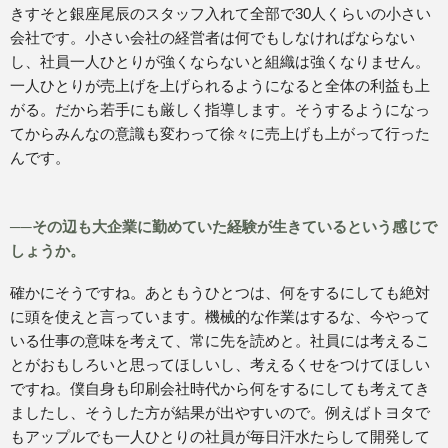
きすそと銀座尾辰のスタッフ入れて全部で30人くらいの小さい
会社です。小さい会社の経営者は何でもしなければならない
し、社員一人ひとりが強くならないと組織は強くなりません。
一人ひとりが売上げを上げられるようになると全体の利益も上
がる。だから若手にも厳しく指導します。そうするようになっ
てからみんなの意識も変わって徐々に売上げも上がって行った
んです。
──その辺も大企業に勤めていた経験が生きているという感じで
しょうか。
確かにそうですね。あともうひとつは、何をするにしても絶対
に頭を使えと言っています。機械的な作業はするな、今やって
いる仕事の意味を考えて、常に先を読めと。社員には考えるこ
とがおもしろいと思ってほしいし、考えるくせをつけてほしい
ですね。僕自身も印刷会社時代から何をするにしても考えてき
ましたし、そうした方が結果が出やすいので。例えばトヨタで
もアップルでも一人ひとりの社員が毎日汗水たらして開発して