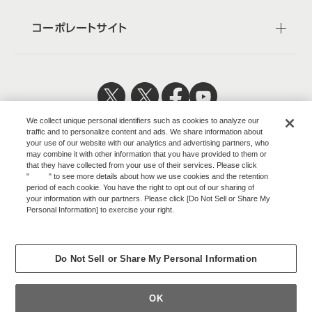
コーポレートサイト
日本公式
企業広報
We collect unique personal identifiers such as cookies to analyze our
traffic and to personalize content and ads. We share information about
your use of our website with our analytics and advertising partners, who
may combine it with other information that you have provided to them or
that they have collected from your use of their services. Please click
"
here
" to see more details about how we use cookies and the retention
株式会社オカムラ
period of each cookie. You have the right to opt out of our sharing of
your information with our partners. Please click [Do Not Sell or Share My
Personal Information] to exercise your right.
Privacy Policy
ウェブサイトのご利用について
Change your sell or share preference
プライバシーポリシー
Do Not Sell or Share My Personal Information
COPYRIGHT © OKAMURA CORPORATION. ALL RIGHTS RESERVED.
OK