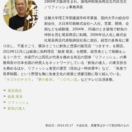
1969年大阪府生まれ。築地仲卸尾辰商店五代目当主
／リフィッシュ事務局長
近畿大学理工学部建築学科卒業後、国内大手の総合印
刷会社、大日本印刷株式会社へ入社。営業、開発、企
画などを経験後、2004年、35歳のとき築地で鮮魚の
仲卸を営む尾辰商店に転職。2006年法人化し株式会
社尾辰商店代表取締役社長に就任。経営の多角化に乗
り出し、千葉そごう、横浜そごうに鮮魚と惣菜の販売店「つきすそ」を開店。
2013年11月には銀座に魚料理店「銀座 尾辰」を開業。経営者として辣腕をふ
るう一方で、水産庁の上田氏が代表を務める有志の団体「リフィッシュ」の事
務局長や日本全国の仲買人をネットワークしている「鮮魚の達人」の東京担当
を務めるほか、リフィッシュ食堂の運営（現在は一時休業中）など、「魚食で
世界制覇」という野望を胸に魚食文化の発展と啓蒙活動に取り組んでいる。
「
キズナのチカラ
」「
夢の食卓
」「
ソロモン流
」などテレビ出演多数。
尾辰商店
銀座 尾辰
リフィッシュ
鮮魚の達人
初出日：2014.03.17 ※会社名、肩書等はすべて初出時のもの