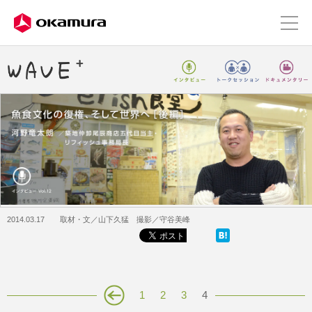
2014.03.17 取材・文／山下久猛 撮影／守谷美峰
1
2
3
4