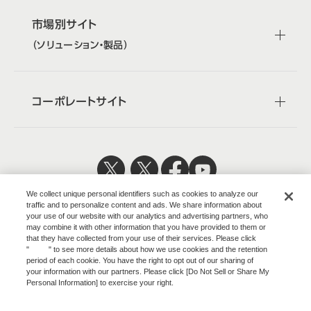
市場別サイト
（ソリューション・製品）
コーポレートサイト
日本公式
企業広報
We collect unique personal identifiers such as cookies to analyze our
traffic and to personalize content and ads. We share information about
your use of our website with our analytics and advertising partners, who
may combine it with other information that you have provided to them or
that they have collected from your use of their services. Please click
"
here
" to see more details about how we use cookies and the retention
株式会社オカムラ
period of each cookie. You have the right to opt out of our sharing of
your information with our partners. Please click [Do Not Sell or Share My
Personal Information] to exercise your right.
Privacy Policy
ウェブサイトのご利用について
Change your sell or share preference