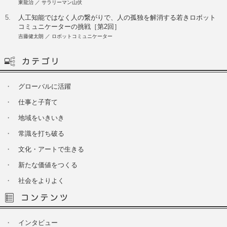
東龍治 ／ サラリーマン山伏
5.
人工知能ではなく人の繋がりで、人の孤独を解消する若きロボット
コミュニケーターの挑戦［第2回］
吉藤健太朗 ／ ロボットコミュニケーター
・
グローバルに活躍
・
仕事と子育て
・
地域をいきいき
・
常識を打ち破る
・
文化・アートで生きる
・
新たな価値をつくる
・
社会をよりよく
・
インタビュー