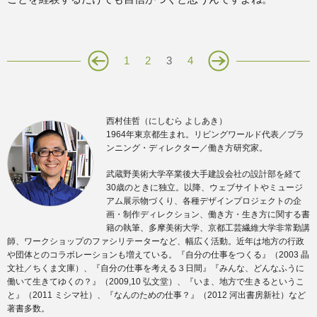
1
2
3
4
西村佳哲（にしむら よしあき）
1964年東京都生まれ。リビングワールド代表／プラ
ンニング・ディレクター／働き方研究家。
武蔵野美術大学卒業後大手建設会社の設計部を経て
30歳のときに独立。以降、ウェブサイトやミュージ
アム展示物づくり、各種デザインプロジェクトの企
画・制作ディレクション、働き方・生き方に関する書
籍の執筆、多摩美術大学、京都工芸繊維大学非常勤講
師、ワークショップのファシリテーターなど、幅広く活動。近年は地方の行政
や団体とのコラボレーションも増えている。『自分の仕事をつくる』（2003 晶
文社／ちくま文庫）、『自分の仕事を考える３日間』『みんな、どんなふうに
働いて生きてゆくの？』（2009,10 弘文堂）、『いま、地方で生きるというこ
と』（2011 ミシマ社）、『なんのための仕事？』（2012 河出書房新社）など
著書多数。