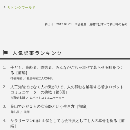
リビングワールド
初出日：2013.04.01 ※会社名、肩書等はすべて初出時のもの
1.
子ども、高齢者、障害者、みんながごちゃ混ぜで暮らせる町をつく
る［前編］
雄谷良成 ／ 社会福祉法人理事長
2.
人工知能ではなく人の繋がりで、人の孤独を解消する若きロボット
コミュニケーターの挑戦［第3回］
吉藤健太朗 ／ ロボットコミュニケーター
3.
葉山でただ１人の女漁師という生き方［前編］
畠山晶 ／ 漁師
4.
サラリーマン山伏 山伏としても会社員としても人の幸せを祈る［前
編］