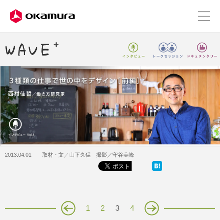
2013.04.01 取材・文／山下久猛 撮影／守谷美峰
1
2
3
4