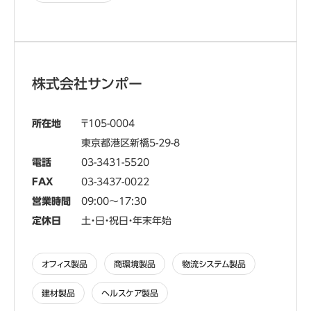
abcdefghijklmnopqrstuvwxyzABCDEFGHIJKLMNOPQRSTUVWXYZ0123456789、。，．：；？！゛゜´｀¨＾￣＿ヽヾゝゞ〃仝々〆〇―‐／＼～∥｜…‥‘’“”（）〔〕［］｛｝〈〉《》「」『』【】＋－±×÷＝≠＜＞≦≧∞∴♂♀°′″℃￥＄￠￡％＃＆＊＠§☆★○●◎◇◆□■△▲▽▼※〒→←↑↓〓∈∋⊆⊇⊂⊃∪∩∧∨￢⇒⇔∀∃∠⊥⌒∂∇≡≒≪≫√∽∝∵∫∬Å‰♯♭♪†‡¶◯0123456789ＡＢＣＤＥＦＧＨＩＪＫＬＭＮＯＰＱＲＳＴＵＶＷＸＹＺａｂｃｄｅｆｇｈｉｊｋｌｍｎｏｐｑｒｓｔｕｖｗｘｙｚぁあぃいぅうぇえぉおかがきぎくぐけげこごさざしじすずせぜそぞただちぢっつづてでとどなにぬねのはばぱひびぴふぶぷへべぺほぼぽまみむめもゃやゅゆょよらりるれろゎわゐゑをんァアィイゥウェエォオカガキギクグケゲコゴサザシジスズセゼソゾタダチヂッツヅテデトドナニヌネノハバパヒビピフブプヘベペホボポマミムメモャヤュユョヨラリルレロヮワヰヱヲンヴヵヶΑΒΓΔΕΖΗΘΙΚΛΜΝΞΟΠΡΣΤΥΦΧΨΩαβγδεζηθικλμνξοπρστυφχψωАБВГДЕЁЖЗИЙКЛМНОПРСТУФХЦЧШЩЪЫЬЭЮЯабвгдеёжзийклмнопрстуфхцчшщъыьэюя─│┌┐┘└├┬┤┴┼━┃┏┓┛┗┣┳┫┻╋┠┯┨┷┿┝┰┥┸╂①②③④⑤⑥⑦⑧⑨⑩⑪⑫⑬⑭⑮⑯⑰⑱⑲⑳ⅠⅡⅢⅣⅤⅥⅦⅧⅨⅩ㍉㌔㌢㍍㌘㌧㌃㌶㍑㍗㌍㌦㌣㌫㍊㌻㎜㎝㎞㎎㎏㏄㎡㍻〝〟№㏍℡㊤㊥㊦㊧㊨㈱㈲㈹㍾㍽㍼≒≡∫∮∑√⊥∠∟⊿∵∩∪亜唖娃阿哀愛挨姶逢葵茜穐悪握渥旭葦芦鯵梓圧斡扱宛姐虻飴絢綾鮎或粟袷安庵按暗案闇鞍杏以伊位依偉囲夷委威尉惟意慰易椅為畏異移維緯胃萎衣謂違遺医井亥域育郁磯一壱溢逸稲茨芋鰯允印咽員因姻引飲淫胤蔭院陰隠韻吋右宇烏羽迂雨卯鵜窺丑碓臼渦嘘唄欝蔚鰻姥厩浦瓜閏噂云運雲荏餌叡営嬰影映曳栄永泳洩瑛盈穎頴英衛詠鋭液疫益駅悦謁越閲榎厭円園堰奄宴延怨掩援沿演炎焔煙燕猿縁艶苑薗遠鉛鴛塩於汚甥凹央奥往応押旺横欧殴王翁襖鴬鴎黄岡沖荻億屋憶臆桶牡乙俺卸恩温穏音下化仮何伽価佳加可嘉夏嫁家寡科暇果架歌河火珂禍禾稼箇花苛茄荷華菓蝦課嘩貨迦過霞蚊俄峨我牙画臥芽蛾賀雅餓駕介会解回塊壊廻快怪悔恢懐戒拐改魁晦械海灰界皆絵芥蟹開階貝凱劾外咳害崖慨概涯碍蓋街該鎧骸浬馨蛙垣柿蛎鈎劃嚇各廓拡撹格核殻獲確穫覚角赫較郭閣隔革学岳楽額顎掛笠樫橿梶鰍潟割喝恰括活渇滑葛褐轄且鰹叶椛樺鞄株兜竃蒲釜鎌噛鴨栢茅萱粥刈苅瓦乾侃冠寒刊勘勧巻喚堪姦完官寛干幹患感慣憾換敢柑桓棺款歓汗漢澗潅環甘監看竿管簡緩缶翰肝艦莞観諌貫還鑑間閑関陥韓館舘丸含岸巌玩癌眼岩翫贋雁頑顔願企伎危喜器基奇嬉寄岐希幾忌揮机旗既期棋棄機帰毅気汽畿祈季稀紀徽規記貴起軌輝飢騎鬼亀偽儀妓宜戯技擬欺犠疑祇義蟻誼議掬菊鞠吉吃喫桔橘詰砧杵黍却客脚虐逆丘久仇休及吸宮弓急救朽求汲泣灸球究窮笈級糾給旧牛去居巨拒拠挙渠虚許距鋸漁禦魚亨享京供侠僑兇競共凶協匡卿叫喬境峡強彊怯恐恭挟教橋況狂狭矯胸脅興蕎郷鏡響饗驚仰凝尭暁業局曲極玉桐粁僅勤均巾錦斤欣欽琴禁禽筋緊芹菌衿襟謹近金吟銀九倶句区狗玖矩苦躯駆駈駒具愚虞喰空偶寓遇隅串櫛釧屑屈掘窟沓靴轡窪熊隈粂栗繰桑鍬勲君薫訓群軍郡卦袈祁係傾刑兄啓圭珪型契形径恵慶慧憩掲携敬景桂渓畦稽系経継繋罫茎荊蛍計詣警軽頚鶏芸迎鯨劇戟撃激隙桁傑欠決潔穴結血訣月件倹倦健兼券剣喧圏堅嫌建憲懸拳捲検権牽犬献研硯絹県肩見謙賢軒遣鍵険顕験鹸元原厳幻弦減源玄現絃舷言諺限乎個古呼固姑孤己庫弧戸故枯湖狐糊袴股胡菰虎誇跨鈷雇顧鼓五互伍午呉吾娯後御悟梧檎瑚碁語誤護醐乞鯉交佼侯候倖光公功効勾厚口向后喉坑垢好孔孝宏工巧巷幸広庚康弘恒慌抗拘控攻昂晃更杭校梗構江洪浩港溝甲皇硬稿糠紅紘絞綱耕考肯肱腔膏航荒行衡講貢購郊酵鉱砿鋼閤降項香高鴻剛劫号合壕拷濠豪轟麹克刻告国穀酷鵠黒獄漉腰甑忽惚骨狛込此頃今困坤墾婚恨懇昏昆根梱混痕紺艮魂些佐叉唆嵯左差査沙瑳砂詐鎖裟坐座挫債催再最哉塞妻宰彩才採栽歳済災采犀砕砦祭斎細菜裁載際剤在材罪財冴坂阪堺榊肴咲崎埼碕鷺作削咋搾昨朔柵窄策索錯桜鮭笹匙冊刷察拶撮擦札殺薩雑皐鯖捌錆鮫皿晒三傘参山惨撒散桟燦珊産算纂蚕讃賛酸餐斬暫残仕仔伺使刺司史嗣四士始姉姿子屍市師志思指支孜斯施旨枝止死氏獅祉私糸紙紫肢脂至視詞詩試誌諮資賜雌飼歯事似侍児字寺慈持時次滋治爾璽痔磁示而耳自蒔辞汐鹿式識鴫竺軸宍雫七叱執失嫉室悉湿漆疾質実蔀篠偲柴芝屡蕊縞舎写射捨赦斜煮社紗者謝車遮蛇邪借勺尺杓灼爵酌釈錫若寂弱惹主取守手朱殊狩珠種腫趣酒首儒受呪寿授樹綬需囚収周宗就州修愁拾洲秀秋終繍習臭舟蒐衆襲讐蹴輯週酋酬集醜什住充十従戎柔汁渋獣縦重銃叔夙宿淑祝縮粛塾熟出術述俊峻春瞬竣舜駿准循旬楯殉淳準潤盾純巡遵醇順処初所暑曙渚庶緒署書薯藷諸助叙女序徐恕鋤除傷償勝匠升召哨商唱嘗奨妾娼宵将小少尚庄床廠彰承抄招掌捷昇昌昭晶松梢樟樵沼消渉湘焼焦照症省硝礁祥称章笑粧紹肖菖蒋蕉衝裳訟証詔詳象賞醤鉦鍾鐘障鞘上丈丞乗冗剰城場壌嬢常情擾条杖浄状畳穣蒸譲醸錠嘱埴飾拭植殖燭織職色触食蝕辱尻伸信侵唇娠寝審心慎振新晋森榛浸深申疹真神秦紳臣芯薪親診身辛進針震人仁刃塵壬尋甚尽腎訊迅陣靭笥諏須酢図厨逗吹垂帥推水炊睡粋翠衰遂酔錐錘随瑞髄崇嵩数枢趨雛据杉椙菅頗雀裾澄摺寸世瀬畝是凄制勢姓征性成政整星晴棲栖正清牲生盛精聖声製西誠誓請逝醒青静斉税脆隻席惜戚斥昔析石積籍績脊責赤跡蹟碩切拙接摂折設窃節説雪絶舌蝉仙先千占宣専尖川戦扇撰栓栴泉浅洗染潜煎煽旋穿箭線繊羨腺舛船薦詮賎践選遷銭銑閃鮮前善漸然全禅繕膳糎噌塑岨措曾曽楚狙疏疎礎祖租粗素組蘇訴阻遡鼠僧創双叢倉喪壮奏爽宋層匝惣想捜掃挿掻操早曹巣槍槽漕燥争痩相窓糟総綜聡草荘葬蒼藻装走送遭鎗霜騒像増憎臓蔵贈造促側則即息捉束測足速俗属賊族続卒袖其揃存孫尊損村遜他多太汰詑唾堕妥惰打柁舵楕陀駄騨体堆対耐岱帯待怠態戴替泰滞胎腿苔袋貸退逮隊黛鯛代台大第醍題鷹滝瀧卓啄宅托択拓沢濯琢託鐸濁諾茸凧蛸只叩但達辰奪脱巽竪辿棚谷狸鱈樽誰丹単嘆坦担探旦歎淡湛炭短端箪綻耽胆蛋誕鍛団壇弾断暖檀段男談値知地弛恥智池痴稚置致蜘遅馳築畜竹筑蓄逐秩窒茶嫡着中仲宙忠抽昼柱注虫衷註酎鋳駐樗瀦猪苧著貯丁兆凋喋寵帖帳庁弔張彫徴懲挑暢朝潮牒町眺聴脹腸蝶調諜超跳銚長頂鳥勅捗直朕沈珍賃鎮陳津墜椎槌追鎚痛通塚栂掴槻佃漬柘辻蔦綴鍔椿潰坪壷嬬紬爪吊釣鶴亭低停偵剃貞呈堤定帝底庭廷弟悌抵挺提梯汀碇禎程締艇訂諦蹄逓邸鄭釘鼎泥摘擢敵滴的笛適鏑溺哲徹撤轍迭鉄典填天展店添纏甜貼転顛点伝殿澱田電兎吐堵塗妬屠徒斗杜渡登菟賭途都鍍砥砺努度土奴怒倒党冬凍刀唐塔塘套宕島嶋悼投搭東桃梼棟盗淘湯涛灯燈当痘祷等答筒糖統到董蕩藤討謄豆踏逃透鐙陶頭騰闘働動同堂導憧撞洞瞳童胴萄道銅峠鴇匿得徳涜特督禿篤毒独読栃橡凸突椴届鳶苫寅酉瀞噸屯惇敦沌豚遁頓呑曇鈍奈那内乍凪薙謎灘捺鍋楢馴縄畷南楠軟難汝二尼弐迩匂賑肉虹廿日乳入如尿韮任妊忍認濡禰祢寧葱猫熱年念捻撚燃粘乃廼之埜嚢悩濃納能脳膿農覗蚤巴把播覇杷波派琶破婆罵芭馬俳廃拝排敗杯盃牌背肺輩配倍培媒梅楳煤狽買売賠陪這蝿秤矧萩伯剥博拍柏泊白箔粕舶薄迫曝漠爆縛莫駁麦函箱硲箸肇筈櫨幡肌畑畠八鉢溌発醗髪伐罰抜筏閥鳩噺塙蛤隼伴判半反叛帆搬斑板氾汎版犯班畔繁般藩販範釆煩頒飯挽晩番盤磐蕃蛮匪卑否妃庇彼悲扉批披斐比泌疲皮碑秘緋罷肥被誹費避非飛樋簸備尾微枇毘琵眉美鼻柊稗匹疋髭彦膝菱肘弼必畢筆逼桧姫媛紐百謬俵彪標氷漂瓢票表評豹廟描病秒苗錨鋲蒜蛭鰭品彬斌浜瀕貧賓頻敏瓶不付埠夫婦富冨布府怖扶敷斧普浮父符腐膚芙譜負賦赴阜附侮撫武舞葡蕪部封楓風葺蕗伏副復幅服福腹複覆淵弗払沸仏物鮒分吻噴墳憤扮焚奮粉糞紛雰文聞丙併兵塀幣平弊柄並蔽閉陛米頁僻壁癖碧別瞥蔑箆偏変片篇編辺返遍便勉娩弁鞭保舗鋪圃捕歩甫補輔穂募墓慕戊暮母簿菩倣俸包呆報奉宝峰峯崩庖抱捧放方朋法泡烹砲縫胞芳萌蓬蜂褒訪豊邦鋒飽鳳鵬乏亡傍剖坊妨帽忘忙房暴望某棒冒紡肪膨謀貌貿鉾防吠頬北僕卜墨撲朴牧睦穆釦勃没殆堀幌奔本翻凡盆摩磨魔麻埋妹昧枚毎哩槙幕膜枕鮪柾鱒桝亦俣又抹末沫迄侭繭麿万慢満漫蔓味未魅巳箕岬密蜜湊蓑稔脈妙粍民眠務夢無牟矛霧鵡椋婿娘冥名命明盟迷銘鳴姪牝滅免棉綿緬面麺摸模茂妄孟毛猛盲網耗蒙儲木黙目杢勿餅尤戻籾貰問悶紋門匁也冶夜爺耶野弥矢厄役約薬訳躍靖柳薮鑓愉愈油癒諭輸唯佑優勇友宥幽悠憂揖有柚湧涌猶猷由祐裕誘遊邑郵雄融夕予余与誉輿預傭幼妖容庸揚揺擁曜楊様洋溶熔用窯羊耀葉蓉要謡踊遥陽養慾抑欲沃浴翌翼淀羅螺裸来莱頼雷洛絡落酪乱卵嵐欄濫藍蘭覧利吏履李梨理璃痢裏裡里離陸律率立葎掠略劉流溜琉留硫粒隆竜龍侶慮旅虜了亮僚両凌寮料梁涼猟療瞭稜糧良諒遼量陵領力緑倫厘林淋燐琳臨輪隣鱗麟瑠塁涙累類令伶例冷励嶺怜玲礼苓鈴隷零霊麗齢暦歴列劣烈裂廉恋憐漣煉簾練聯蓮連錬呂魯櫓炉賂路露労婁廊弄朗楼榔浪漏牢狼篭老聾蝋郎六麓禄肋録論倭和話歪賄脇惑枠鷲亙亘鰐詫藁蕨椀湾碗腕弌丐丕个丱丶丼丿乂乖乘亂亅豫亊舒弍于亞亟亠亢亰亳亶从仍仄仆仂仗仞仭仟价伉佚估佛佝佗佇佶侈侏侘佻佩佰侑佯來侖儘俔俟俎俘俛俑俚俐俤俥倚倨倔倪倥倅伜俶倡倩倬俾俯們倆偃假會偕偐偈做偖偬偸傀傚傅傴傲僉僊傳僂僖僞僥僭僣僮價僵儉儁儂儖儕儔儚儡儺儷儼儻儿兀兒兌兔兢竸兩兪兮冀冂囘册冉冏冑冓冕冖冤冦冢冩冪冫决冱冲冰况冽凅凉凛几處凩凭凰凵凾刄刋刔刎刧刪刮刳刹剏剄剋剌剞剔剪剴剩剳剿剽劍劔劒剱劈劑辨辧劬劭劼劵勁勍勗勞勣勦飭勠勳勵勸勹匆匈甸匍匐匏匕匚匣匯匱匳匸區卆卅丗卉卍凖卞卩卮夘卻卷厂厖厠厦厥厮厰厶參簒雙叟曼燮叮叨叭叺吁吽呀听吭吼吮吶吩吝呎咏呵咎呟呱呷呰咒呻咀呶咄咐咆哇咢咸咥咬哄哈咨咫哂咤咾咼哘哥哦唏唔哽哮哭哺哢唹啀啣啌售啜啅啖啗唸唳啝喙喀咯喊喟啻啾喘喞單啼喃喩喇喨嗚嗅嗟嗄嗜嗤嗔嘔嗷嘖嗾嗽嘛嗹噎噐營嘴嘶嘲嘸噫噤嘯噬噪嚆嚀嚊嚠嚔嚏嚥嚮嚶嚴囂嚼囁囃囀囈囎囑囓囗囮囹圀囿圄圉圈國圍圓團圖嗇圜圦圷圸坎圻址坏坩埀垈坡坿垉垓垠垳垤垪垰埃埆埔埒埓堊埖埣堋堙堝塲堡塢塋塰毀塒堽塹墅墹墟墫墺壞墻墸墮壅壓壑壗壙壘壥壜壤壟壯壺壹壻壼壽夂夊夐夛梦夥夬夭夲夸夾竒奕奐奎奚奘奢奠奧奬奩奸妁妝佞侫妣妲姆姨姜妍姙姚娥娟娑娜娉娚婀婬婉娵娶婢婪媚媼媾嫋嫂媽嫣嫗嫦嫩嫖嫺嫻嬌嬋嬖嬲嫐嬪嬶嬾孃孅孀孑孕孚孛孥孩孰孳孵學斈孺宀它宦宸寃寇寉寔寐寤實寢寞寥寫寰寶寳尅將專對尓尠尢尨尸尹屁屆屎屓屐屏孱屬屮乢屶屹岌岑岔妛岫岻岶岼岷峅岾峇峙峩峽峺峭嶌峪崋崕崗嵜崟崛崑崔崢崚崙崘嵌嵒嵎嵋嵬嵳嵶嶇嶄嶂嶢嶝嶬嶮嶽嶐嶷嶼巉巍巓巒巖巛巫已巵帋帚帙帑帛帶帷幄幃幀幎幗幔幟幢幤幇幵并幺麼广庠廁廂廈廐廏廖廣廝廚廛廢廡廨廩廬廱廳廰廴廸廾弃弉彝彜弋弑弖弩弭弸彁彈彌彎弯彑彖彗彙彡彭彳彷徃徂彿徊很徑徇從徙徘徠徨徭徼忖忻忤忸忱忝悳忿怡恠怙怐怩怎怱怛怕怫怦怏怺恚恁恪恷恟恊恆恍恣恃恤恂恬恫恙悁悍惧悃悚悄悛悖悗悒悧悋惡悸惠惓悴忰悽惆悵惘慍愕愆惶惷愀惴惺愃愡惻惱愍愎慇愾愨愧慊愿愼愬愴愽慂慄慳慷慘慙慚慫慴慯慥慱慟慝慓慵憙憖憇憬憔憚憊憑憫憮懌懊應懷懈懃懆憺懋罹懍懦懣懶懺懴懿懽懼懾戀戈戉戍戌戔戛戞戡截戮戰戲戳扁扎扞扣扛扠扨扼抂抉找抒抓抖拔抃抔拗拑抻拏拿拆擔拈拜拌拊拂拇抛拉挌拮拱挧挂挈拯拵捐挾捍搜捏掖掎掀掫捶掣掏掉掟掵捫捩掾揩揀揆揣揉插揶揄搖搴搆搓搦搶攝搗搨搏摧摯摶摎攪撕撓撥撩撈撼據擒擅擇撻擘擂擱擧舉擠擡抬擣擯攬擶擴擲擺攀擽攘攜攅攤攣攫攴攵攷收攸畋效敖敕敍敘敞敝敲數斂斃變斛斟斫斷旃旆旁旄旌旒旛旙无旡旱杲昊昃旻杳昵昶昴昜晏晄晉晁晞晝晤晧晨晟晢晰暃暈暎暉暄暘暝曁暹曉暾暼曄暸曖曚曠昿曦曩曰曵曷朏朖朞朦朧霸朮朿朶杁朸朷杆杞杠杙杣杤枉杰枩杼杪枌枋枦枡枅枷柯枴柬枳柩枸柤柞柝柢柮枹柎柆柧檜栞框栩桀桍栲桎梳栫桙档桷桿梟梏梭梔條梛梃檮梹桴梵梠梺椏梍桾椁棊椈棘椢椦棡椌棍棔棧棕椶椒椄棗棣椥棹棠棯椨椪椚椣椡棆楹楷楜楸楫楔楾楮椹楴椽楙椰楡楞楝榁楪榲榮槐榿槁槓榾槎寨槊槝榻槃榧樮榑榠榜榕榴槞槨樂樛槿權槹槲槧樅榱樞槭樔槫樊樒櫁樣樓橄樌橲樶橸橇橢橙橦橈樸樢檐檍檠檄檢檣檗蘗檻櫃櫂檸檳檬櫞櫑櫟檪櫚櫪櫻欅蘖櫺欒欖鬱欟欸欷盜欹飮歇歃歉歐歙歔歛歟歡歸歹歿殀殄殃殍殘殕殞殤殪殫殯殲殱殳殷殼毆毋毓毟毬毫毳毯麾氈氓气氛氤氣汞汕汢汪沂沍沚沁沛汾汨汳沒沐泄泱泓沽泗泅泝沮沱沾沺泛泯泙泪洟衍洶洫洽洸洙洵洳洒洌浣涓浤浚浹浙涎涕濤涅淹渕渊涵淇淦涸淆淬淞淌淨淒淅淺淙淤淕淪淮渭湮渮渙湲湟渾渣湫渫湶湍渟湃渺湎渤滿渝游溂溪溘滉溷滓溽溯滄溲滔滕溏溥滂溟潁漑灌滬滸滾漿滲漱滯漲滌漾漓滷澆潺潸澁澀潯潛濳潭澂潼潘澎澑濂潦澳澣澡澤澹濆澪濟濕濬濔濘濱濮濛瀉瀋濺瀑瀁瀏濾瀛瀚潴瀝瀘瀟瀰瀾瀲灑灣炙炒炯烱炬炸炳炮烟烋烝烙焉烽焜焙煥煕熈煦煢煌煖煬熏燻熄熕熨熬燗熹熾燒燉燔燎燠燬燧燵燼燹燿爍爐爛爨爭爬爰爲爻爼爿牀牆牋牘牴牾犂犁犇犒犖犢犧犹犲狃狆狄狎狒狢狠狡狹狷倏猗猊猜猖猝猴猯猩猥猾獎獏默獗獪獨獰獸獵獻獺珈玳珎玻珀珥珮珞璢琅瑯琥珸琲琺瑕琿瑟瑙瑁瑜瑩瑰瑣瑪瑶瑾璋璞璧瓊瓏瓔珱瓠瓣瓧瓩瓮瓲瓰瓱瓸瓷甄甃甅甌甎甍甕甓甞甦甬甼畄畍畊畉畛畆畚畩畤畧畫畭畸當疆疇畴疊疉疂疔疚疝疥疣痂疳痃疵疽疸疼疱痍痊痒痙痣痞痾痿痼瘁痰痺痲痳瘋瘍瘉瘟瘧瘠瘡瘢瘤瘴瘰瘻癇癈癆癜癘癡癢癨癩癪癧癬癰癲癶癸發皀皃皈皋皎皖皓皙皚皰皴皸皹皺盂盍盖盒盞盡盥盧盪蘯盻眈眇眄眩眤眞眥眦眛眷眸睇睚睨睫睛睥睿睾睹瞎瞋瞑瞠瞞瞰瞶瞹瞿瞼瞽瞻矇矍矗矚矜矣矮矼砌砒礦砠礪硅碎硴碆硼碚碌碣碵碪碯磑磆磋磔碾碼磅磊磬磧磚磽磴礇礒礑礙礬礫祀祠祗祟祚祕祓祺祿禊禝禧齋禪禮禳禹禺秉秕秧秬秡秣稈稍稘稙稠稟禀稱稻稾稷穃穗穉穡穢穩龝穰穹穽窈窗窕窘窖窩竈窰窶竅竄窿邃竇竊竍竏竕竓站竚竝竡竢竦竭竰笂笏笊笆笳笘笙笞笵笨笶筐筺笄筍笋筌筅筵筥筴筧筰筱筬筮箝箘箟箍箜箚箋箒箏筝箙篋篁篌篏箴篆篝篩簑簔篦篥籠簀簇簓篳篷簗簍篶簣簧簪簟簷簫簽籌籃籔籏籀籐籘籟籤籖籥籬籵粃粐粤粭粢粫粡粨粳粲粱粮粹粽糀糅糂糘糒糜糢鬻糯糲糴糶糺紆紂紜紕紊絅絋紮紲紿紵絆絳絖絎絲絨絮絏絣經綉絛綏絽綛綺綮綣綵緇綽綫總綢綯緜綸綟綰緘緝緤緞緻緲緡縅縊縣縡縒縱縟縉縋縢繆繦縻縵縹繃縷縲縺繧繝繖繞繙繚繹繪繩繼繻纃緕繽辮繿纈纉續纒纐纓纔纖纎纛纜缸缺罅罌罍罎罐网罕罔罘罟罠罨罩罧罸羂羆羃羈羇羌羔羞羝羚羣羯羲羹羮羶羸譱翅翆翊翕翔翡翦翩翳翹飜耆耄耋耒耘耙耜耡耨耿耻聊聆聒聘聚聟聢聨聳聲聰聶聹聽聿肄肆肅肛肓肚肭冐肬胛胥胙胝胄胚胖脉胯胱脛脩脣脯腋隋腆脾腓腑胼腱腮腥腦腴膃膈膊膀膂膠膕膤膣腟膓膩膰膵膾膸膽臀臂膺臉臍臑臙臘臈臚臟臠臧臺臻臾舁舂舅與舊舍舐舖舩舫舸舳艀艙艘艝艚艟艤艢艨艪艫舮艱艷艸艾芍芒芫芟芻芬苡苣苟苒苴苳苺莓范苻苹苞茆苜茉苙茵茴茖茲茱荀茹荐荅茯茫茗茘莅莚莪莟莢莖茣莎莇莊荼莵荳荵莠莉莨菴萓菫菎菽萃菘萋菁菷萇菠菲萍萢萠莽萸蔆菻葭萪萼蕚蒄葷葫蒭葮蒂葩葆萬葯葹萵蓊葢蒹蒿蒟蓙蓍蒻蓚蓐蓁蓆蓖蒡蔡蓿蓴蔗蔘蔬蔟蔕蔔蓼蕀蕣蕘蕈蕁蘂蕋蕕薀薤薈薑薊薨蕭薔薛藪薇薜蕷蕾薐藉薺藏薹藐藕藝藥藜藹蘊蘓蘋藾藺蘆蘢蘚蘰蘿虍乕虔號虧虱蚓蚣蚩蚪蚋蚌蚶蚯蛄蛆蚰蛉蠣蚫蛔蛞蛩蛬蛟蛛蛯蜒蜆蜈蜀蜃蛻蜑蜉蜍蛹蜊蜴蜿蜷蜻蜥蜩蜚蝠蝟蝸蝌蝎蝴蝗蝨蝮蝙蝓蝣蝪蠅螢螟螂螯蟋螽蟀蟐雖螫蟄螳蟇蟆螻蟯蟲蟠蠏蠍蟾蟶蟷蠎蟒蠑蠖蠕蠢蠡蠱蠶蠹蠧蠻衄衂衒衙衞衢衫袁衾袞衵衽袵衲袂袗袒袮袙袢袍袤袰袿袱裃裄裔裘裙裝裹褂裼裴裨裲褄褌褊褓襃褞褥褪褫襁襄褻褶褸襌褝襠襞襦襤襭襪襯襴襷襾覃覈覊覓覘覡覩覦覬覯覲覺覽覿觀觚觜觝觧觴觸訃訖訐訌訛訝訥訶詁詛詒詆詈詼詭詬詢誅誂誄誨誡誑誥誦誚誣諄諍諂諚諫諳諧諤諱謔諠諢諷諞諛謌謇謚諡謖謐謗謠謳鞫謦謫謾謨譁譌譏譎證譖譛譚譫譟譬譯譴譽讀讌讎讒讓讖讙讚谺豁谿豈豌豎豐豕豢豬豸豺貂貉貅貊貍貎貔豼貘戝貭貪貽貲貳貮貶賈賁賤賣賚賽賺賻贄贅贊贇贏贍贐齎贓賍贔贖赧赭赱赳趁趙跂趾趺跏跚跖跌跛跋跪跫跟跣跼踈踉跿踝踞踐踟蹂踵踰踴蹊蹇蹉蹌蹐蹈蹙蹤蹠踪蹣蹕蹶蹲蹼躁躇躅躄躋躊躓躑躔躙躪躡躬躰軆躱躾軅軈軋軛軣軼軻軫軾輊輅輕輒輙輓輜輟輛輌輦輳輻輹轅轂輾轌轉轆轎轗轜轢轣轤辜辟辣辭辯辷迚迥迢迪迯邇迴逅迹迺逑逕逡逍逞逖逋逧逶逵逹迸遏遐遑遒逎遉逾遖遘遞遨遯遶隨遲邂遽邁邀邊邉邏邨邯邱邵郢郤扈郛鄂鄒鄙鄲鄰酊酖酘酣酥酩酳酲醋醉醂醢醫醯醪醵醴醺釀釁釉釋釐釖釟釡釛釼釵釶鈞釿鈔鈬鈕鈑鉞鉗鉅鉉鉤鉈銕鈿鉋鉐銜銖銓銛鉚鋏銹銷鋩錏鋺鍄錮錙錢錚錣錺錵錻鍜鍠鍼鍮鍖鎰鎬鎭鎔鎹鏖鏗鏨鏥鏘鏃鏝鏐鏈鏤鐚鐔鐓鐃鐇鐐鐶鐫鐵鐡鐺鑁鑒鑄鑛鑠鑢鑞鑪鈩鑰鑵鑷鑽鑚鑼鑾钁鑿閂閇閊閔閖閘閙閠閨閧閭閼閻閹閾闊濶闃闍闌闕闔闖關闡闥闢阡阨阮阯陂陌陏陋陷陜陞陝陟陦陲陬隍隘隕隗險隧隱隲隰隴隶隸隹雎雋雉雍襍雜霍雕雹霄霆霈霓霎霑霏霖霙霤霪霰霹霽霾靄靆靈靂靉靜靠靤靦靨勒靫靱靹鞅靼鞁靺鞆鞋鞏鞐鞜鞨鞦鞣鞳鞴韃韆韈韋韜韭齏韲竟韶韵頏頌頸頤頡頷頽顆顏顋顫顯顰顱顴顳颪颯颱颶飄飃飆飩飫餃餉餒餔餘餡餝餞餤餠餬餮餽餾饂饉饅饐饋饑饒饌饕馗馘馥馭馮馼駟駛駝駘駑駭駮駱駲駻駸騁騏騅駢騙騫騷驅驂驀驃騾驕驍驛驗驟驢驥驤驩驫驪骭骰骼髀髏髑髓體髞髟髢髣髦髯髫髮髴髱髷髻鬆鬘鬚鬟鬢鬣鬥鬧鬨鬩鬪鬮鬯鬲魄魃魏魍魎魑魘魴鮓鮃鮑鮖鮗鮟鮠鮨鮴鯀鯊鮹鯆鯏鯑鯒鯣鯢鯤鯔鯡鰺鯲鯱鯰鰕鰔鰉鰓鰌鰆鰈鰒鰊鰄鰮鰛鰥鰤鰡鰰鱇鰲鱆鰾鱚鱠鱧鱶鱸鳧鳬鳰鴉鴈鳫鴃鴆鴪鴦鶯鴣鴟鵄鴕鴒鵁鴿鴾鵆鵈鵝鵞鵤鵑鵐鵙鵲鶉鶇鶫鵯鵺鶚鶤鶩鶲鷄鷁鶻鶸鶺鷆鷏鷂鷙鷓鷸鷦鷭鷯鷽鸚鸛鸞鹵鹹鹽麁麈麋麌麒麕麑麝麥麩麸麪麭靡黌黎黏黐黔黜點黝黠黥黨黯黴黶黷黹黻黼黽鼇鼈皷鼕鼡鼬鼾齊齒齔齣齟齠齡齦齧齬齪齷齲齶龕龜龠堯槇遙瑤凜熙
株式会社サンポー
所在地
105-0004
東京都港区新橋5-29-8
電話
03-3431-5520
FAX
03-3437-0022
営業時間
09:00～17:30
定休日
土・日・祝日・年末年始
オフィス製品
商環境製品
物流システム製品
建材製品
ヘルスケア製品