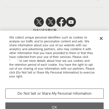
日本公式
企業広報
We collect unique personal identifiers such as cookies to
analyze our traffic and to personalize content and ads. We
share information about your use of our website with our
analytics and advertising partners, who may combine it with
other information that you have provided to them or that they
have collected from your use of their services. Please click
"
here
" to see more details about how we use cookies and
the retention period of each cookie. You have the right to opt
ウェブサイトのご利用について
out of our sharing of your information with our partners. Please
click [Do Not Sell or Share My Personal Information] to exercise
プライバシーポリシー
your right.
Privacy Policy
Change your sell or share preference
COPYRIGHT © OKAMURA CORPORATION. ALL RIGHTS RESERVED.
Do Not Sell or Share My Personal Information
OK