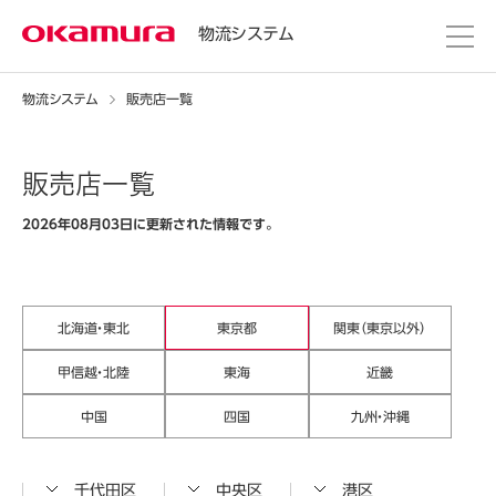
物流システム
物流システム
販売店一覧
販売店一覧
2026年08月03日に更新された情報です。
北海道・東北
東京都
関東（東京以外）
甲信越・北陸
東海
近畿
中国
四国
九州・沖縄
千代田区
中央区
港区