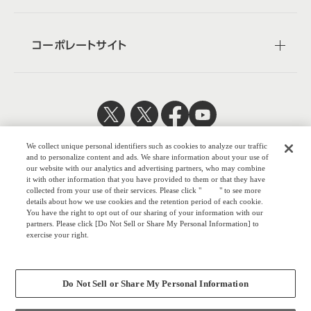
コーポレートサイト
日本公式
企業広報
We collect unique personal identifiers such as cookies to analyze our traffic
and to personalize content and ads. We share information about your use of
our website with our analytics and advertising partners, who may combine
it with other information that you have provided to them or that they have
collected from your use of their services. Please click "
here
" to see more
details about how we use cookies and the retention period of each cookie.
株式会社オカムラ
You have the right to opt out of our sharing of your information with our
partners. Please click [Do Not Sell or Share My Personal Information] to
exercise your right.
Privacy Policy
ウェブサイトのご利用について
Change your sell or share preference
プライバシーポリシー
Do Not Sell or Share My Personal Information