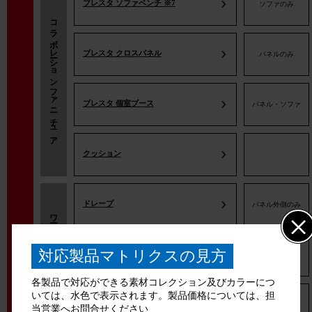
ブレスタ ソファベンチ ※7
ソファのみ
コラボレーションファニチュア
ブレスタ クロスパネル
パネルのみ
ブレスタ 個室ブース
パネル・ソファ
クッション
ドレープ
パネル外側のみ
ワークブース
ワークブース用ソファ
対応製品マトリクスの見方
ソファのみ
パネル脚 ※7
各製品で対応ができる素材コレクション及びカラーにつ
いては、水色で表示されます。製品価格については、担
コンテッサ セコンダ
座面のみ
当営業へお問合せください