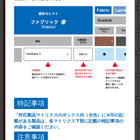
フィノラ
座面のみ
コーラル
座面のみ
サブリナ スタンダード
座面のみ
シルフィー
座面のみ
シーティング
特記事項
背座
スフィア ※1
(背は裏表同生地)
「対応製品マトリクスのボックス内（水色）に※印の記
載がある製品は、各マトリクス下部に記載の特記事項の
内容をご確認ください。
モード
背・座
注意事項