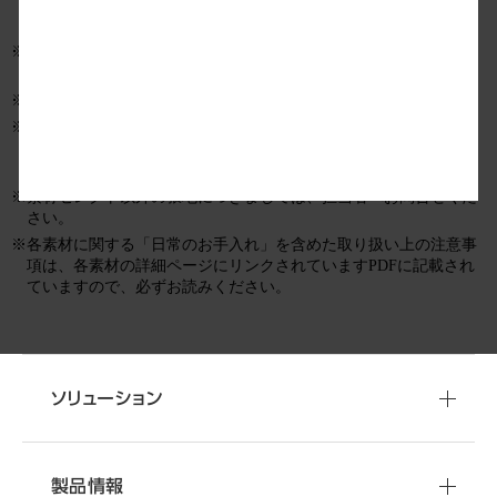
規格に準拠しております。詳しい認証データについては、各素材
シリーズ別の「カラーリスト 物性データ」をご参照ください。
※ストライプなど柄の方向性がある張地については、製品毎の張り
方向を予めご確認をお願い致します。
※柄合わせには対応しておりません。
※特注品手配と同じプロセスで販売している為、発注後にキャンセ
ルされる場合は、キャンセル料を申し受けますので、予めご了承
ください。
※素材セレクト以外の張地につきましては、担当者へお問合せくだ
さい。
※各素材に関する「日常のお手入れ」を含めた取り扱い上の注意事
項は、各素材の詳細ページにリンクされていますPDFに記載され
ていますので、必ずお読みください。
ソリューション
製品情報