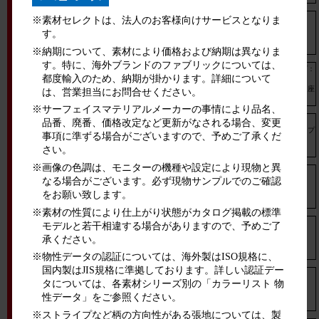
※素材セレクトは、法人のお客様向けサービスとなりま
スペクトラ
座面のみ
す。
※納期について、素材により価格および納期は異なりま
す。特に、海外ブランドのファブリックについては、
クッションタイプ：
都度輸入のため、納期が掛かります。詳細について
背座
ポータム
メッシュタイプ：座
は、営業担当にお問合せください。
のみ
※サーフェイスマテリアルメーカーの事情により品名、
品番、廃番、価格改定など更新がなされる場合、変更
スタンダードタイプ
パラベル
事項に準ずる場合がございますので、予めご了承くだ
のみ
さい。
※画像の色調は、モニターの機種や設定により現物と異
なる場合がございます。必ず現物サンプルでのご確認
ルナ
座面のみ
をお願い致します。
※素材の性質により仕上がり状態がカタログ掲載の標準
モデルと若干相違する場合がありますので、予めご了
ミーティングチェア
アミタ
座面のみ
承ください。
※物性データの認証については、海外製はISO規格に、
国内製はJIS規格に準拠しております。詳しい認証デー
タについては、各素材シリーズ別の「カラーリスト 物
ピルエット スツールタイプ
座面のみ
性データ」をご参照ください。
※ストライプなど柄の方向性がある張地については、製