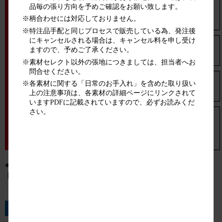
品毎の張り方向を予めご確認をお願い致します。
ピルエット チェアタイプ
座面のみ
※柄合わせには対応しておりません。
※特注品手配と同じプロセスで販売している為、発注後
にキャンセルされる場合は、キャンセル料を申し受け
ラウンジファニ
ますので、予めご了承ください。
フロックス ※1
背座
チュア
※素材セレクト以外の張地につきましては、担当者へお
問合せください。
※各素材に関する「日常のお手入れ」を含めた取り扱い
クラーク
背座
上の注意事項は、各素材の詳細ページにリンクされて
いますPDFに記載されていますので、必ずお読みくだ
パーティション
さい。
ポジット
パネルのみ
●：素材セレクト対象品、○：標準品、△：一部素材セレク
ト対象、×：対象外
特記事項