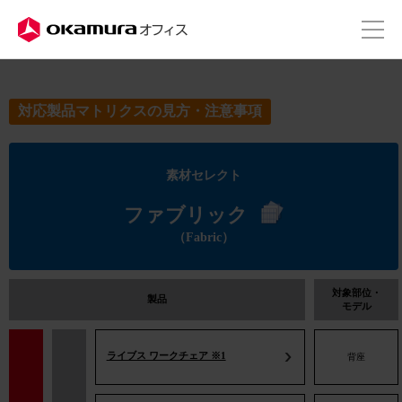
株式会社オカムラ
オフィス
対応製品マトリクスの見方・注意事項
素材セレクト
ファブリック
（Fabric）
対象部位・
製品
モデル
ライブス ワークチェア ※1
背座