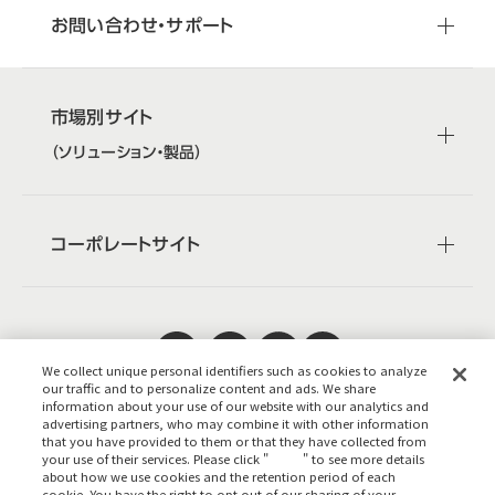
お問い合わせ・サポート
市場別サイト
（ソリューション・製品）
コーポレートサイト
We collect unique personal identifiers such as cookies to analyze
our traffic and to personalize content and ads. We share
日本公式
企業広報
information about your use of our website with our analytics and
advertising partners, who may combine it with other information
that you have provided to them or that they have collected from
your use of their services. Please click "
here
" to see more details
about how we use cookies and the retention period of each
cookie. You have the right to opt out of our sharing of your