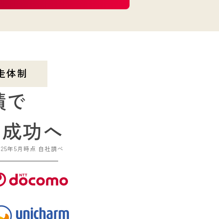
走体制
績で
も成功へ
2025年5月時点 自社調べ