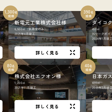
1,300
390
名
名
規模
規模
新電元工業株式会社様
ダイコ
6,500㎡（執務室のみ）
450㎡
2021年4月竣工
35ワークポイ
2024年1月竣
詳しく見る
80
40
名
名
規模
規模
株式会社エフオン様
日本ガ
1,200㎡
420㎡
2021年11月竣工
2025年2月竣
詳しく見る