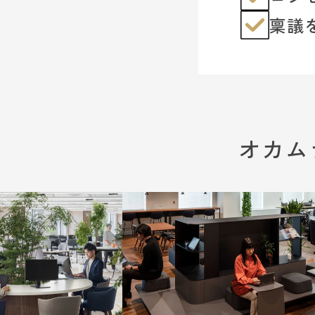
稟議
オカム