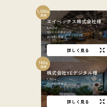
1,500
名
規模
エイベックス株式会社様
6,800㎡
750ワークポイント
2022年3月竣工
詳しく見る
180
名
規模
株式会社YEデジタル様
1,760㎡
2024年6月竣工
詳しく見る