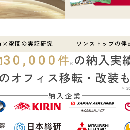
方×空間の実証研究
ワンストップの伴
件
の
納入実
30,000
間
※
のオフィス移転・
改装
※ 
納入企業