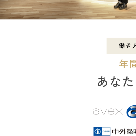
働き
年
あなた