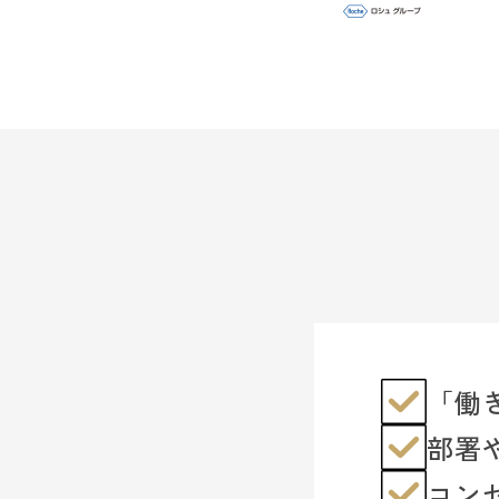
「働
部署
コン