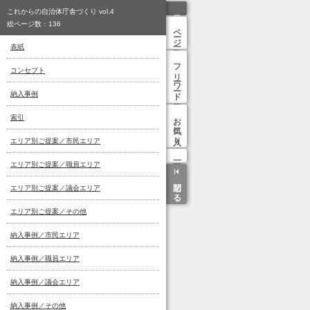
これからの自治体庁舎づくり vol.4
総ページ数：
136
ページ一覧
表紙
フリーワード検索
コンセプト
納入事例
お気に入り
索引
エリア別ご提案／市民エリア
エリア別ご提案／職員エリア
閉じる
エリア別ご提案／議会エリア
エリア別ご提案／その他
納入事例／市民エリア
納入事例／職員エリア
納入事例／議会エリア
納入事例／その他