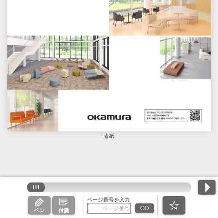
表紙
ページ番号を入力
GO
ペン
付箋