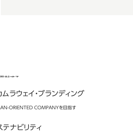
貢献する。
カムラウェイ・ブランディング
AN-ORIENTED COMPANYを目指す
ムラの理念やブランドの世界観について
介しています。
ステナビリティ