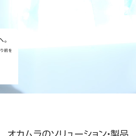
へ。
たり前を
オカムラのソリューション・製品